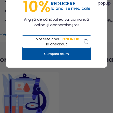
10%
Diagnosticul
anemiei megaloblastice
;
REDUCERE
la analize medicale
Diagnosticul mielomului multiplu;
Ai grijă de sănătatea ta, comandă
Diagnosticul lipidozelor: boala Gaucher, boala Niemann-Pick
online și economisește!
Investigarea unei citopenii fără o cauză aparentă, pentru
Vezi tot conținutul
mielodisplazic, hipo-/aplazie medulară, agranulocitoza;
Folosește codul
ONLINE10
la checkout
Diagnosticul, clasificarea şi monitorizarea leucemiilor acut
Diagnosticul şi monitorizarea sindroamelor mielodisplazice
Cumpără acum
formații utile despre “Medulograma
In leucemia mieloidă cronică, pentru examen citogenetic ş
puseu blastic;
Rar în investigarea unei anemii microcitare hipocrome, pe
din bolile cronice, prin cercetarea depozitelor de fier (he
Diagnosticul bolii Waldenström;
In anemiile hemolitice pentru diagnosticul crizelor aplastic
Pregătire pacient