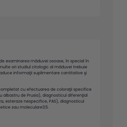
 de examinarea măduvei osoase, în special în
multe ori studiul citologic al măduvei trebuie
aduce informaţii suplimentare cantitative şi
mpletat cu efectuarea de coloraţii specifice
 albastru de Prusia), diagnosticul diferenţial
a, esteraze nespecifice, PAS), diagnosticul
ii citogenetice sau moleculare3;5.