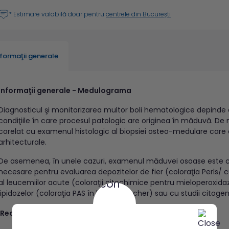
* Estimare valabilă doar pentru
centrele din București
nformaţii generale
Informaţii generale - Medulograma
Diagnosticul şi monitorizarea multor boli hematologice depinde
condiţiile în care procesul patologic are originea în măduvă. De 
corelat cu examenul histologic al biopsiei osteo-medulare care 
arhitecturale.
De asemenea, în unele cazuri, examenul măduvei osoase este co
necesare pentru evaluarea depozitelor de fier (coloraţia Perls/ cu
al leucemiilor acute (coloraţii citochimice pentru mieloperoxidaz
lipidozelor (coloraţia PAS în boala Gaucher) sau cu stud
Recomandări pentru determinarea Medulogramei