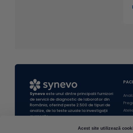
PACI
Synevo
este unul dintre principalii furnizori
Anali
de servicii de diagnostic de laborator din
Preg
România, oferind peste 2.500 de tipuri de
Ateli
analize, de la teste uzuale la investigații
avansate.
Infor
Locaț
Acest site utilizează cook
Calc