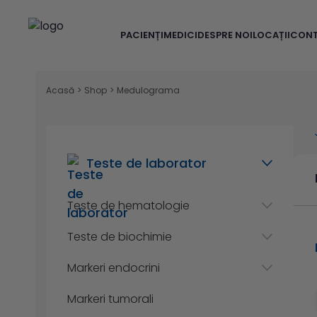
PACIENȚI
MEDICI
DESPRE NOI
LOCAȚII
CON
Acasă
>
Shop
>
Medulograma
Teste de laborator
Teste de hematologie
Teste de biochimie
Markeri endocrini
Markeri tumorali