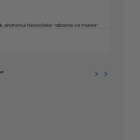
, sindromul histiocitelor “albastre ca marea”;
 confirmarea/infirmarea unei leucemii, sindrom
e;
;
”
i pentru diagnosticul de fază accelerată sau
ntru diferenţierea anemiei feriprive de anemia
mosiderinei) medulare;
e2;5.