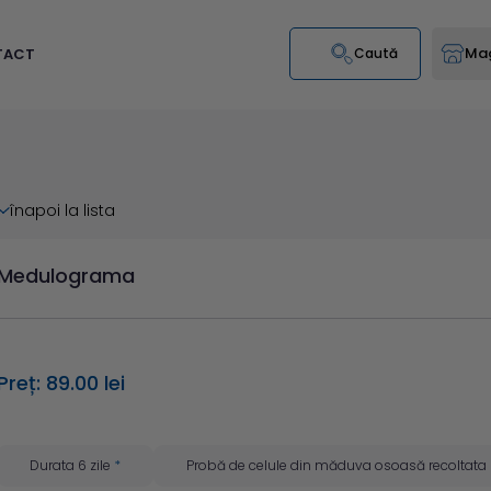
Mag
TACT
Caută
înapoi la lista
Medulograma
Preț: 89.00 lei
Durata 6 zile
*
Probă de celule din măduva osoasă recoltata 