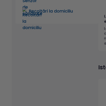
Recoltări la domiciliu
L
c
a
c
s
p
l
Is
i
n
c
m