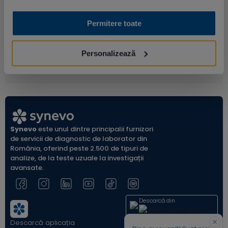
Preț: 5305.00 lei
Permitere toate
Personalizează
Synevo
este unul dintre principalii furnizori
de servicii de diagnostic de laborator din
România, oferind peste 2.500 de tipuri de
analize, de la teste uzuale la investigații
avansate.
Descarcă din
Descarcă aplicația
Acum pe