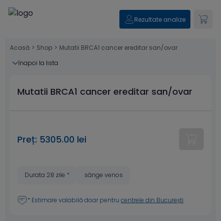
Rezultate analize
Acasă
>
Shop
>
Mutatii BRCA1 cancer ereditar san/ovar
înapoi la lista
Mutatii BRCA1 cancer ereditar san/ovar
Preț: 5305.00 lei
Durata 28 zile
*
sânge venos
* Estimare valabilă doar pentru
centrele din București