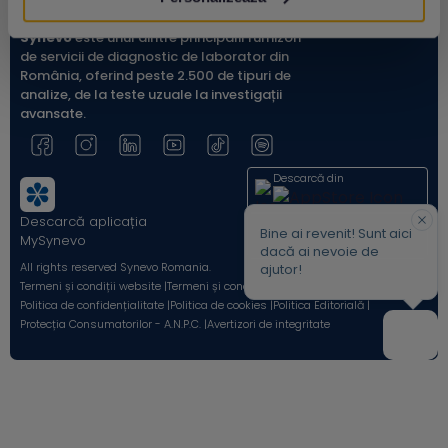
Synevo
este unul dintre principalii furnizori
de servicii de diagnostic de laborator din
România, oferind peste 2.500 de tipuri de
analize, de la teste uzuale la investigații
avansate.
Descarcă din
Descarcă aplicația
Acum pe
Bine ai revenit! Sunt aici
MySynevo
dacă ai nevoie de
All rights reserved Synevo Romania.
ajutor!
Termeni și condiții website |
Termeni și condiții Shop Online |
Politica de confidențialitate |
Politica de cookies |
Politica Editorială |
Protecția Consumatorilor - A.N.P.C. |
Avertizori de integritate