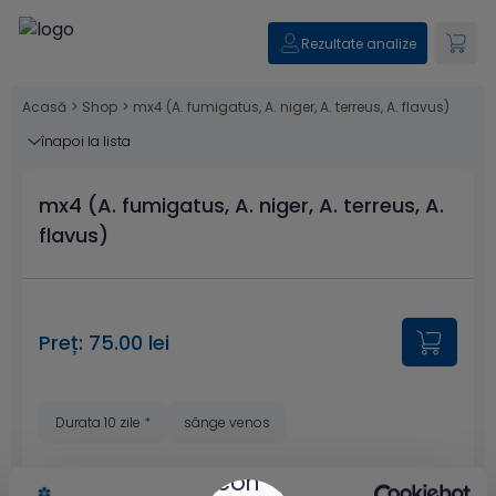
Rezultate analize
Acasă
>
Shop
>
mx4 (A. fumigatus, A. niger, A. terreus, A. flavus)
înapoi la lista
mx4 (A. fumigatus, A. niger, A. terreus, A.
flavus)
Preț: 75.00 lei
Durata 10 zile
*
sânge venos
* Estimare valabilă doar pentru
centrele din București