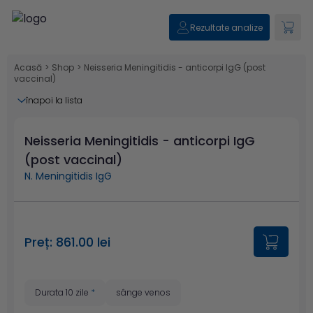
Rezultate analize
Acasă
>
Shop
>
Neisseria Meningitidis - anticorpi IgG (post
vaccinal)
înapoi la lista
Neisseria Meningitidis - anticorpi IgG
(post vaccinal)
N. Meningitidis IgG
Preț: 861.00 lei
Durata 10 zile
*
sânge venos