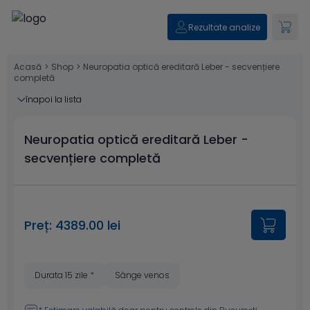
Rezultate analize
Acasă
>
Shop
>
Neuropatia optică ereditară Leber - secvențiere
completă
înapoi la lista
Neuropatia optică ereditară Leber -
secvențiere completă
Preț: 4389.00 lei
Durata 15 zile
*
Sânge venos