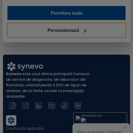
Preț: 4389.00 lei
Permitere toate
Personalizează
Synevo
este unul dintre principalii furnizori
de servicii de diagnostic de laborator din
România, oferind peste 2.500 de tipuri de
analize, de la teste uzuale la investigații
avansate.
Descarcă din
Descarcă aplicația
Acum pe
Bine ai revenit! Sunt aici