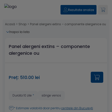
Rezultate analize
Acasă
>
Shop
>
Panel alergeni extins – componente alergenice ou
înapoi la lista
Panel alergeni extins – componente
alergenice ou
Preț: 510.00 lei
Durata 10 zile
*
sânge venos
* Estimare valabilă doar pentru
centrele din București