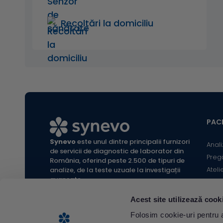
Recoltări la domiciliu
PACI
Synevo
este unul dintre principalii furnizori
Anali
de servicii de diagnostic de laborator din
Preg
România, oferind peste 2.500 de tipuri de
Ateli
analize, de la teste uzuale la investigații
avansate.
Infor
Locaț
Acest site utilizează cook
Calc
All rights reserved Synevo Romania.
Folosim cookie-uri pentru a 
Termeni și condiții website |