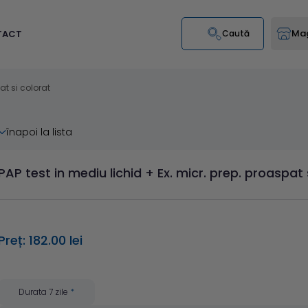
Mag
TACT
Caută
at si colorat
înapoi la lista
PAP test in mediu lichid + Ex. micr. prep. proaspat 
Preț: 182.00 lei
Durata 7 zile
*