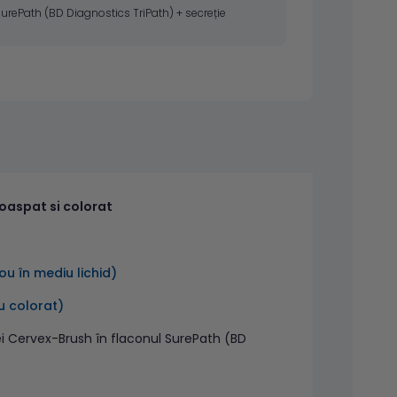
 SurePath (BD Diagnostics TriPath) + secreție
proaspat si colorat
u în mediu lichid)
u colorat)
ței Cervex-Brush în flaconul SurePath (BD