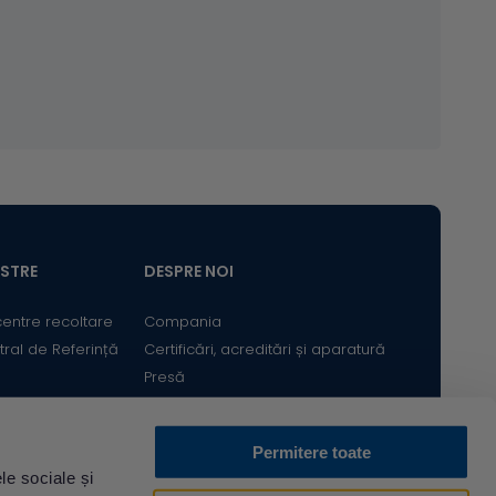
ASTRE
DESPRE NOI
centre recoltare
Compania
tral de Referință
Certificări, acreditări și aparatură
Presă
Satisfacția Clientului
Cariere
Permitere toate
Bine ai revenit! Sunt
le sociale și
Descarcă din
Acum pe