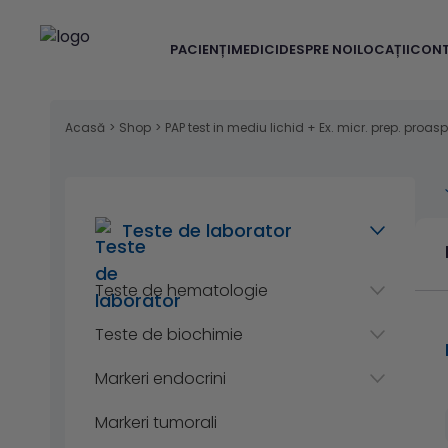
PACIENȚI
MEDICI
DESPRE NOI
LOCAȚII
CON
Acasă
>
Shop
>
PAP test in mediu lichid + Ex. micr. prep. proasp
Teste de laborator
Teste de hematologie
Teste de biochimie
Markeri endocrini
Markeri tumorali