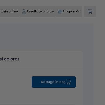
azin online
Rezultate analize
Programări
si colorat
Adaugă în coș