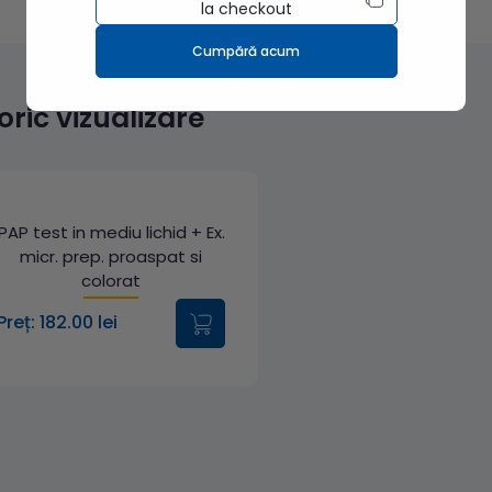
la checkout
Cumpără acum
toric vizualizare
PAP test in mediu lichid + Ex.
micr. prep. proaspat si
colorat
Preț: 182.00 lei