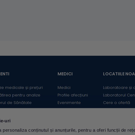
ENTI
MEDICI
LOCATIILE NO
ze medicale și prețuri
Medici
Laboratoare și 
ătirea pentru analize
Profile afecțiuni
Laboratorul Cen
erul de Sănătate
Evenimente
Cere o ofertă
mații utile
Informații medicale
Contact
ii
Medicii Synevo
ie-uri
ulator Risc cardiovascular
personaliza conținutul și anunțurile, pentru a oferi funcții de rețe
Descarcă aplicația