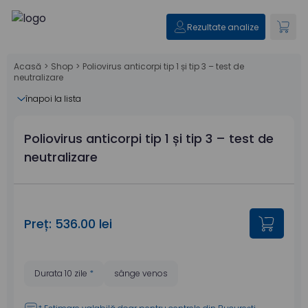
Rezultate analize
Acasă
>
Shop
>
Poliovirus anticorpi tip 1 și tip 3 – test de
neutralizare
înapoi la lista
Poliovirus anticorpi tip 1 și tip 3 – test de
neutralizare
Preț: 536.00 lei
Durata 10 zile
*
sânge venos