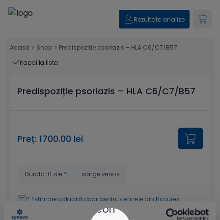
Rezultate analize
Acasă
>
Shop
>
Predispoziție psoriazis – HLA C6/C7/B57
înapoi la lista
Predispoziție psoriazis – HLA C6/C7/B57
Preț: 1700.00 lei
Durata 10 zile
*
sânge venos
* Estimare valabilă doar pentru
centrele din București