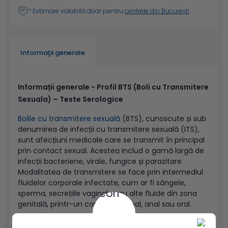
* Estimare valabilă doar pentru
centrele din București
Informaţii generale
Informații generale - Profil BTS (Boli cu Transmitere
Sexuala) – Teste Serologice
Bolile cu transmitere sexuală
(BTS), cunoscute și sub
denumirea de infecții cu transmitere sexuală (ITS),
sunt afecțiuni medicale care se transmit în principal
prin contact sexual. Acestea includ o gamă largă de
infecții bacteriene, virale, fungice și parazitare.
Modalitatea de transmitere se face prin intermediul
fluidelor corporale infectate, cum ar fi sângele,
sperma, secrețiile vaginale sau alte fluide din zona
genitală, printr-un contact vaginal, anal sau oral.
Acest profil include teste serologice care pot