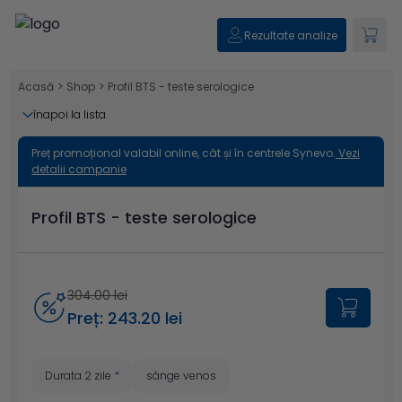
Rezultate analize
Acasă
>
Shop
>
Profil BTS - teste serologice
înapoi la lista
Preț promoțional valabil online, cât și în centrele Synevo.
Vezi
detalii campanie
Profil BTS - teste serologice
304.00 lei
Preț: 243.20 lei
Durata 2 zile
*
sânge venos