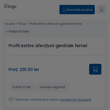
Rezultate analize
Acasă
>
Shop
>
Profil extins afecțiuni genitale femei
înapoi la lista
Profil extins afecțiuni genitale femei
Preț: 281.00 lei
Durata 6 zile
*
secreție vaginală
* Estimare valabilă doar pentru
centrele din București