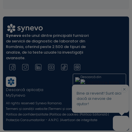
Synevo
este unul dintre principalii furnizori
de servicii de diagnostic de laborator din
România, oferind peste 2.500 de tipuri de
analize, de la teste uzuale la investigații
avansate.
Descarcă din
Descarcă aplicația
Acum pe
Bine ai revenit! Sunt aici
MySynevo
dacă ai nevoie de
All rights reserved Synevo Romania.
ajutor!
Termeni și condiții website |
Termeni și condiții Shop Online |
Politica de confidențialitate |
Politica de cookies |
Politica Editorială |
Protecția Consumatorilor - A.N.P.C. |
Avertizori de integritate