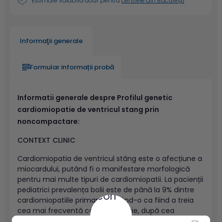
* Estimare valabilă doar pentru
centrele din București
Informaţii generale
Formular informații probă
Informatii generale despre Profilul genetic
cardiomiopatie de ventricul stang prin
noncompactare:
CONTEXT CLINIC
Cardiomiopatia de ventricul stâng este o afecțiune a
miocardului, putând fi o manifestare morfologică
pentru mai multe tipuri de cardiomiopatii. La pacienții
pediatrici prevalența bolii este de până la 9% dintre
cardiomiopatiile primare, plasând-o ca fiind a treia
cea mai frecventă cardiomiopatie, după cea
dilatativă și hipertrofică. Panelul include gene care au