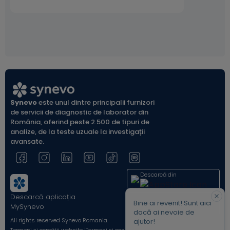
Synevo
este unul dintre principalii furnizori
de servicii de diagnostic de laborator din
România, oferind peste 2.500 de tipuri de
analize, de la teste uzuale la investigații
avansate.
Descarcă din
Descarcă aplicația
Acum pe
Bine ai revenit! Sunt aici
MySynevo
dacă ai nevoie de
All rights reserved Synevo Romania.
ajutor!