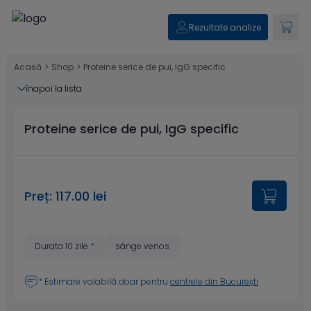
Rezultate analize
Acasă
>
Shop
>
Proteine serice de pui, IgG specific
înapoi la lista
Proteine serice de pui, IgG specific
Preț: 117.00 lei
Durata 10 zile
*
sânge venos
* Estimare valabilă doar pentru
centrele din București