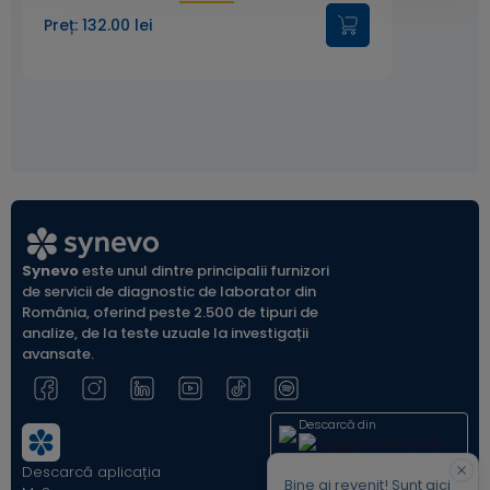
Preț: 132.00 lei
Synevo
este unul dintre principalii furnizori
de servicii de diagnostic de laborator din
România, oferind peste 2.500 de tipuri de
analize, de la teste uzuale la investigații
avansate.
Descarcă din
Descarcă aplicația
Acum pe
Bine ai revenit! Sunt aici