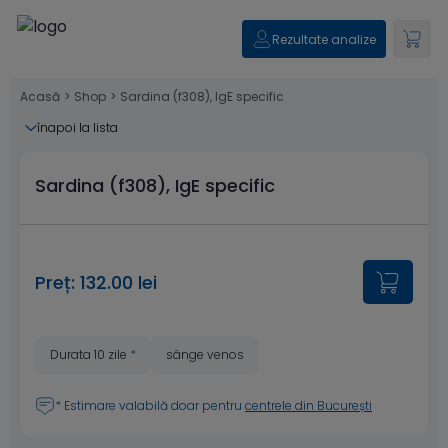
Rezultate analize
Acasă
>
Shop
>
Sardina (f308), IgE specific
înapoi la lista
Sardina (f308), IgE specific
Preț: 132.00 lei
Durata 10 zile
*
sânge venos
* Estimare valabilă doar pentru
centrele din București