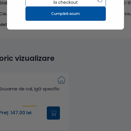
la checkout
Stabilitate probă:
serul este stabil 1 săptămână refrigerat la 2-
Cauze de respingere a probei:
ser intens hemolizat, lipemic s
Cumpără acum
Metodă:
FEIA sau ELISA
toric vizualizare
Scuame de cal, IgG specific
Preț: 147.00 lei