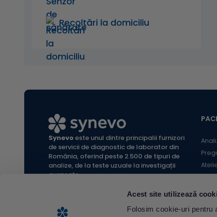
Recoltări la domiciliu
PACI
Synevo
este unul dintre principalii furnizori
Anali
de servicii de diagnostic de laborator din
Preg
România, oferind peste 2.500 de tipuri de
Ateli
analize, de la teste uzuale la investigații
avansate.
Infor
Locaț
Acest site utilizează cook
Calc
All rights reserved Synevo Romania.
Folosim cookie-uri pentru a 
Termeni și condiții website |