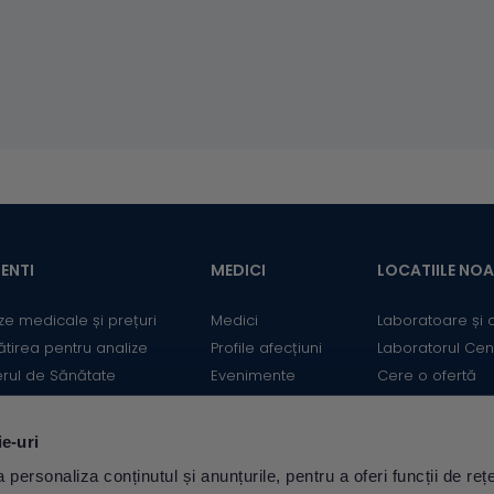
ENTI
MEDICI
LOCATIILE NO
ze medicale și prețuri
Medici
Laboratoare și 
ătirea pentru analize
Profile afecțiuni
Laboratorul Cen
erul de Sănătate
Evenimente
Cere o ofertă
mații utile
Informații medicale
Contact
ii
Medicii Synevo
ie-uri
ulator Risc cardiovascular
personaliza conținutul și anunțurile, pentru a oferi funcții de rețe
Descarcă aplicația