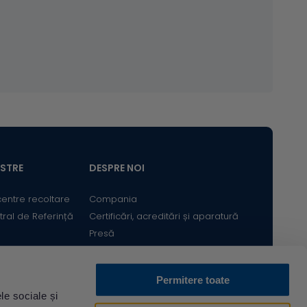
ASTRE
DESPRE NOI
centre recoltare
Compania
tral de Referință
Certificări, acreditări și aparatură
Presă
Satisfacția Clientului
Cariere
Permitere toate
Bine ai revenit! Sunt
le sociale și
Descarcă din
Acum pe