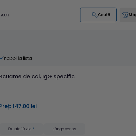
Mag
TACT
Caută
înapoi la lista
Scuame de cal, IgG specific
Preț: 147.00 lei
Durata 10 zile
*
sânge venos