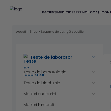
PACIENȚI
MEDICI
DESPRE NOI
LOCAȚII
CON
Acasă
>
Shop
>
Scuame de cal, IgG specific
Teste de laborator
Teste de hematologie
Teste de biochimie
Markeri endocrini
Markeri tumorali