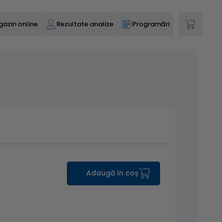
azin online
Rezultate analize
Programări
Adaugă în coș