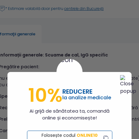
* Estimare valabilă doar pentru
centrele din București
nformaţii generale
Informații generale: Scuame de cal, IgG specific
Pregătire pacient:
nu este necesară respectarea condițiilor à jeun (pe nemâncate
cu antihistaminice.
10%
REDUCERE
Specimen recoltat:
sânge venos
la analize medicale
Recipient de recoltare
: vacutainer fără anticoagulant, cu/ fără
Ai grijă de sănătatea ta, comandă
online și economisește!
Prelucrare necesară după recoltare:
se separă serul prin centr
Cantitate necesară:
1 mL ser
Folosește codul
ONLINE10