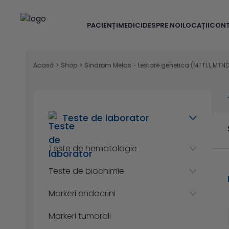
PACIENȚI
MEDICI
DESPRE NOI
LOCAȚII
CON
Acasă
>
Shop
>
Sindrom Melas - testare genetica (MTTL1, MTN
Teste de laborator
Teste de hematologie
Teste de biochimie
Markeri endocrini
Markeri tumorali