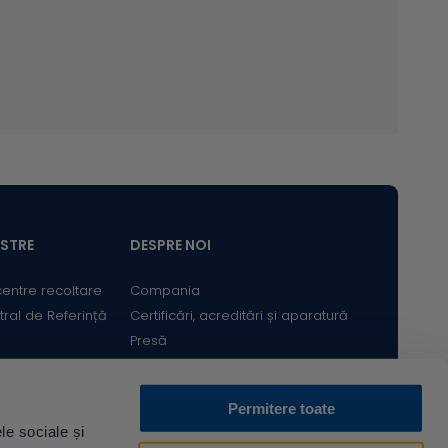
ASTRE
DESPRE NOI
centre recoltare
Compania
tral de Referință
Certificări, acreditări și aparatură
Presă
Satisfacția Clientului
Cariere
Permitere toate
Bine ai revenit! Sunt
le sociale și
Descarcă din
Acum pe