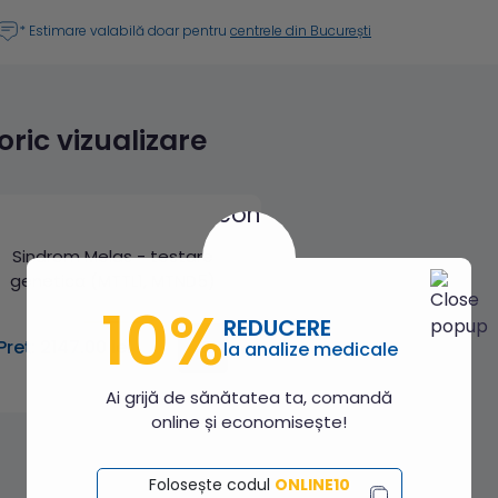
* Estimare valabilă doar pentru
centrele din București
toric vizualizare
Sindrom Melas - testare
genetica (MTTL1, MTND5)
10%
REDUCERE
Preț: 2147.00 lei
la analize medicale
Ai grijă de sănătatea ta, comandă
online și economisește!
Folosește codul
ONLINE10