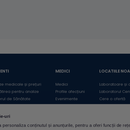
ENTI
MEDICI
LOCATIILE NO
ze medicale și prețuri
Medici
Laboratoare și 
ătirea pentru analize
Profile afecțiuni
Laboratorul Cen
erul de Sănătate
Evenimente
Cere o ofertă
mații utile
Informații medicale
Contact
ii
Medicii Synevo
ie-uri
ulator Risc cardiovascular
personaliza conținutul și anunțurile, pentru a oferi funcții de rețe
Descarcă aplicația