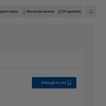
azin online
Rezultate analize
Programări
Adaugă în coș