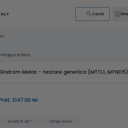
Mag
TACT
Caută
D5)
înapoi la lista
Sindrom Melas - testare genetica (MTTL1, MTND5)
Preț: 2147.00 lei
Durata 15 zile
*
Sânge venos