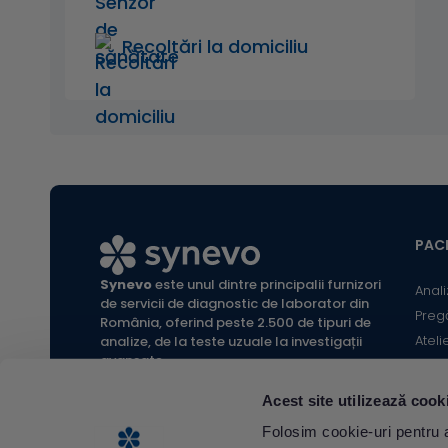
Recoltări la domiciliu
PACI
Synevo
este unul dintre principalii furnizori
Anali
de servicii de diagnostic de laborator din
Preg
România, oferind peste 2.500 de tipuri de
Ateli
analize, de la teste uzuale la investigații
avansate.
Infor
Locaț
Acest site utilizează cook
Calc
All rights reserved Synevo Romania.
Folosim cookie-uri pentru a 
Termeni și condiții website |