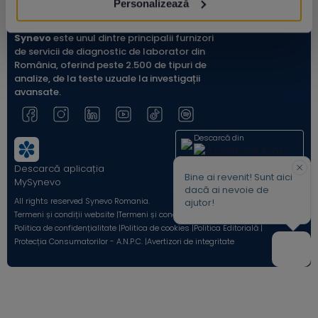
Personalizează
Synevo
este unul dintre principalii furnizori
de servicii de diagnostic de laborator din
România, oferind peste 2.500 de tipuri de
analize, de la teste uzuale la investigații
avansate.
Descarcă din
Descarcă aplicația
Acum pe
Bine ai revenit! Sunt aici
MySynevo
dacă ai nevoie de
All rights reserved Synevo Romania.
ajutor!
Termeni și condiții website |
Termeni și condiții Shop Online |
Politica de confidențialitate |
Politica de cookies |
Politica Editorială |
Protecția Consumatorilor - A.N.P.C. |
Avertizori de integritate