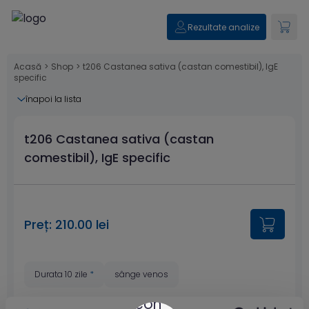
Rezultate analize
Acasă
>
Shop
>
t206 Castanea sativa (castan comestibil), IgE
specific
înapoi la lista
t206 Castanea sativa (castan
comestibil), IgE specific
Preț: 210.00 lei
Durata 10 zile
*
sânge venos