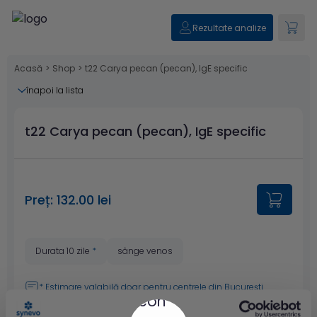
Rezultate analize
Acasă
>
Shop
>
t22 Carya pecan (pecan), IgE specific
înapoi la lista
t22 Carya pecan (pecan), IgE specific
Preț: 132.00 lei
Durata 10 zile
*
sânge venos
* Estimare valabilă doar pentru
centrele din București