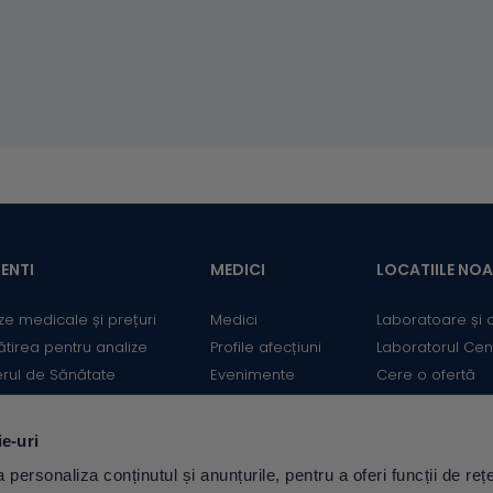
ENTI
MEDICI
LOCATIILE NO
ze medicale și prețuri
Medici
Laboratoare și 
ătirea pentru analize
Profile afecțiuni
Laboratorul Cen
erul de Sănătate
Evenimente
Cere o ofertă
mații utile
Informații medicale
Contact
ii
Medicii Synevo
ie-uri
ulator Risc cardiovascular
personaliza conținutul și anunțurile, pentru a oferi funcții de rețe
Descarcă aplicația