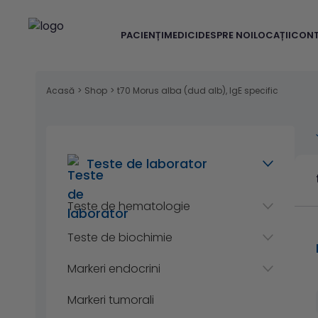
PACIENȚI
MEDICI
DESPRE NOI
LOCAȚII
CON
Acasă
>
Shop
>
t70 Morus alba (dud alb), IgE specific
Teste de laborator
Teste de hematologie
Teste de biochimie
Markeri endocrini
Markeri tumorali