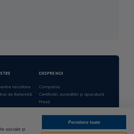
ASTRE
DESPRE NOI
centre recoltare
Compania
tral de Referință
Certificări, acreditări și aparatură
Presă
Satisfacția Clientului
Cariere
Permitere toate
Bine ai revenit! Sunt
le sociale și
Descarcă din
Acum pe