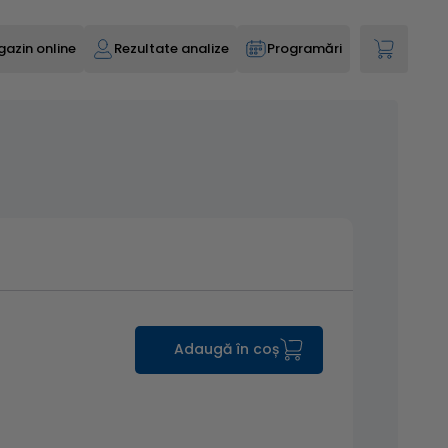
azin online
Rezultate analize
Programări
Adaugă în coș