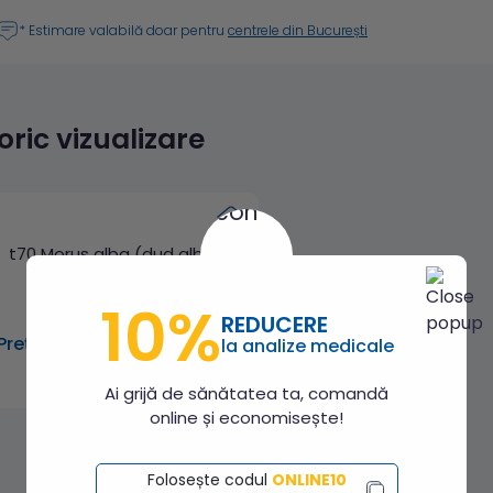
* Estimare valabilă doar pentru
centrele din București
toric vizualizare
t70 Morus alba (dud alb),
IgE specific
10%
REDUCERE
Preț: 132.00 lei
la analize medicale
Ai grijă de sănătatea ta, comandă
online și economisește!
Folosește codul
ONLINE10