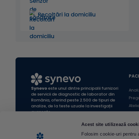
Recoltări la domiciliu
PACI
Synevo
este unul dintre principalii furnizori
Anali
de servicii de diagnostic de laborator din
Preg
România, oferind peste 2.500 de tipuri de
Ateli
analize, de la teste uzuale la investigații
avansate.
Infor
Locaț
Acest site utilizează cook
Calc
All rights reserved Synevo Romania.
Folosim cookie-uri pentru a 
Termeni și condiții website |