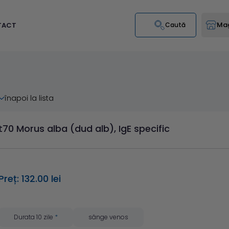
Mag
TACT
Caută
înapoi la lista
t70 Morus alba (dud alb), IgE specific
Preț: 132.00 lei
Durata 10 zile
*
sânge venos