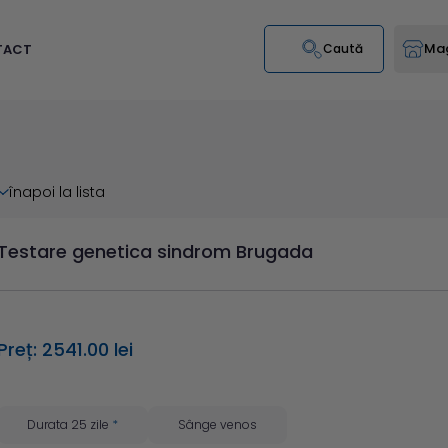
Mag
TACT
Caută
înapoi la lista
Testare genetica sindrom Brugada
Preț: 2541.00 lei
Durata 25 zile
*
Sânge venos