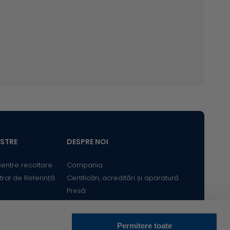
ASTRE
DESPRE NOI
centre recoltare
Compania
tral de Referință
Certificări, acreditări și aparatură
Presă
Satisfacția Clientului
Cariere
Permitere toate