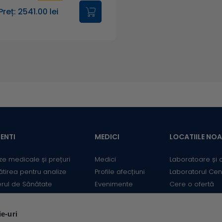
Preț: 2541.00 lei
ENTI
MEDICI
LOCATIILE NO
ze medicale și prețuri
Medici
Laboratoare și 
ătirea pentru analize
Profile afecțiuni
Laboratorul Cen
erul de Sănătate
Evenimente
Cere o ofertă
mații utile
Informații medicale
Contact
ii
Medicii Synevo
ie-uri
ulator Risc cardiovascular