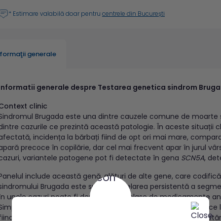
* Estimare valabilă doar pentru
centrele din București
nformaţii generale
Informatii generale despre Testarea genetica sindrom Bruga
Context clinic
Sindromul Brugada este una dintre cauzele comune de moarte su
dintre cazurile ce prezintă această patologie. În aceste situații 
afectată, incidența la bărbați fiind de opt ori mai mare, compa
apară precoce în copilărie, dar cel mai frecvent apar în jurul vâ
cazuri, variantele patogene pot fi detectate în gena
SCN5A
, de
Panelul include această genă, alături de alte gene, care codifică
sindromului Brugada este supradenivelarea persistentă a segmentu
în unele cazuri poate fi demascat de clase de medicamente antia
Simptomatologia se manifestă frecvent nocturn şi poate duce la 
fiind cuprins între 2-15%/an, în funcţie de severitatea manifestări