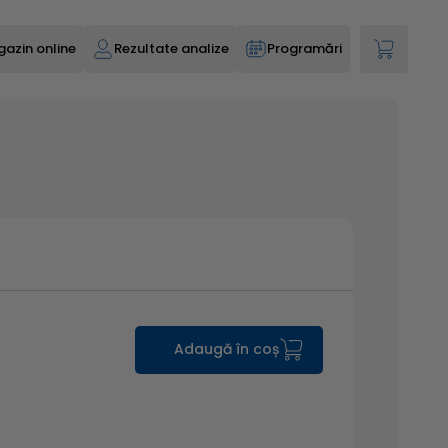
azin online
Rezultate analize
Programări
Adaugă în coș