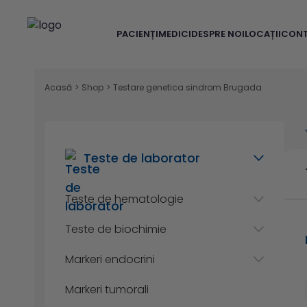
PACIENȚI
MEDICI
DESPRE NOI
LOCAȚII
CON
Acasă
>
Shop
>
Testare genetica sindrom Brugada
Teste de laborator
Teste de hematologie
Teste de biochimie
Markeri endocrini
Markeri tumorali