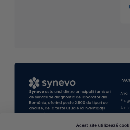
PACI
Synevo
este unul dintre principalii furnizori
Anali
de servicii de diagnostic de laborator din
Preg
România, oferind peste 2.500 de tipuri de
Ateli
analize, de la teste uzuale la investigații
avansate.
Infor
Locaț
Acest site utilizează cook
Calc