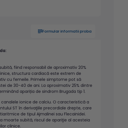
Formular informatii proba
da:
bită, fiind responsabil de aproximativ 20%
clinice, structura cardiacă este extrem de
rativ cu femeile. Primele simptome pot să
rstei de 30-40 de ani. La aproximativ 25% dintre
terminând apariția de sindrom Brugada tip 1.
 canalele ionice de calciu. O caracteristică a
lui ST în derivaţiile precordiale drepte, care
ritmice de tipul Ajmalinei sau Flecainidei.
moarte subită, riscul de apariţie al acesteia
lor clinice.