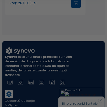
Preț: 2678.00 lei
Synevo
este unul dintre principalii furnizori
de servicii de diagnostic de laborator din
România, oferind peste 2.500 de tipuri de
analize, de la teste uzuale la investigații
avansate.
Descarcă din
Descarcă aplicația
Acum pe
Bine ai revenit! Sunt aici
MySynevo