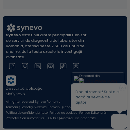
Evaluarea probelor cu aviditate intermediară trebuie
repetată dintr-o nouă recoltare după 2 până la 6
săptămâni.
Synevo
este unul dintre principalii furnizori
de servicii de diagnostic de laborator din
România, oferind peste 2.500 de tipuri de
analize, de la teste uzuale la investigații
avansate.
Descarcă din
Descarcă aplicația
Acum pe
Bine ai revenit! Sunt aici
MySynevo
dacă ai nevoie de
All rights reserved Synevo Romania.
ajutor!
Termeni și condiții website |
Termeni și condiții Shop Online |
Politica de confidențialitate |
Politica de cookies |
Politica Editorială |
Protecția Consumatorilor - A.N.P.C. |
Avertizori de integritate