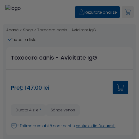
Rezultate analize
Acasă
>
Shop
>
Toxocara canis - Aviditate IgG
înapoi la lista
Toxocara canis - Aviditate IgG
Preț: 147.00 lei
Durata 4 zile
*
Sânge venos
* Estimare valabilă doar pentru
centrele din București