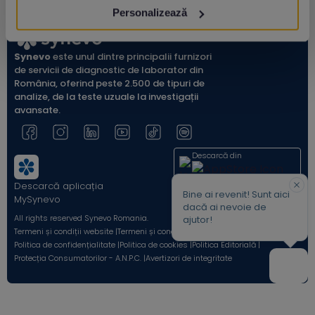
Personalizează
Synevo
este unul dintre principalii furnizori
de servicii de diagnostic de laborator din
România, oferind peste 2.500 de tipuri de
analize, de la teste uzuale la investigații
avansate.
Descarcă din
Descarcă aplicația
Acum pe
Bine ai revenit! Sunt aici
MySynevo
dacă ai nevoie de
All rights reserved Synevo Romania.
ajutor!
Termeni și condiții website |
Termeni și condiții Shop Online |
Politica de confidențialitate |
Politica de cookies |
Politica Editorială |
Protecția Consumatorilor - A.N.P.C. |
Avertizori de integritate