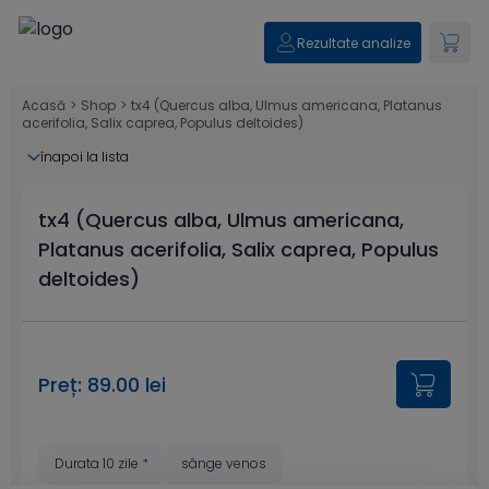
Rezultate analize
Acasă
>
Shop
>
tx4 (Quercus alba, Ulmus americana, Platanus
acerifolia, Salix caprea, Populus deltoides)
înapoi la lista
tx4 (Quercus alba, Ulmus americana,
Platanus acerifolia, Salix caprea, Populus
deltoides)
Preț: 89.00 lei
Durata 10 zile
*
sânge venos