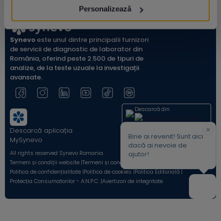
Personalizează
Synevo
este unul dintre principalii furnizori
de servicii de diagnostic de laborator din
România, oferind peste 2.500 de tipuri de
analize, de la teste uzuale la investigații
avansate.
Descarcă din
Descarcă aplicația
Acum pe
Bine ai revenit! Sunt aici
MySynevo
dacă ai nevoie de
All rights reserved Synevo Romania.
ajutor!
Termeni și condiții website |
Termeni și condiții Shop Online |
Politica de confidențialitate |
Politica de cookies |
Politica Editorială |
Protecția Consumatorilor - A.N.P.C. |
Avertizori de integritate