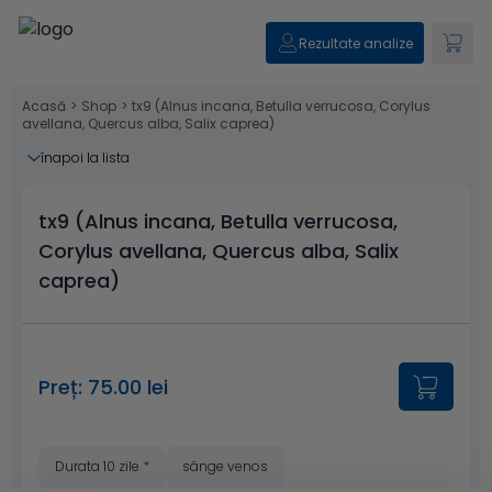
Rezultate analize
Acasă
>
Shop
>
tx9 (Alnus incana, Betulla verrucosa, Corylus
avellana, Quercus alba, Salix caprea)
înapoi la lista
tx9 (Alnus incana, Betulla verrucosa,
Corylus avellana, Quercus alba, Salix
caprea)
Preț: 75.00 lei
Durata 10 zile
*
sânge venos