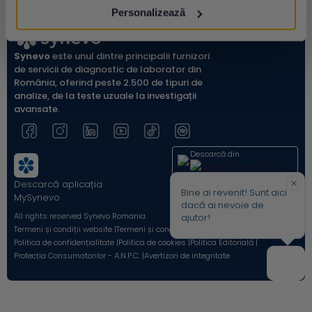
Personalizează
Synevo
este unul dintre principalii furnizori
de servicii de diagnostic de laborator din
România, oferind peste 2.500 de tipuri de
analize, de la teste uzuale la investigații
avansate.
Descarcă din
Descarcă aplicația
Acum pe
Bine ai revenit! Sunt aici
MySynevo
dacă ai nevoie de
All rights reserved Synevo Romania.
ajutor!
Termeni și condiții website |
Termeni și condiții Shop Online |
Politica de confidențialitate |
Politica de cookies |
Politica Editorială |
Protecția Consumatorilor - A.N.P.C. |
Avertizori de integritate