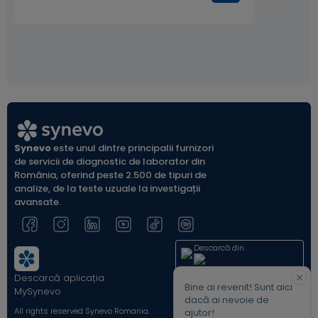
Synevo
este unul dintre principalii furnizori
de servicii de diagnostic de laborator din
România, oferind peste 2.500 de tipuri de
analize, de la teste uzuale la investigații
avansate.
Descarcă din
Descarcă aplicația
Acum pe
Bine ai revenit! Sunt aici
MySynevo
dacă ai nevoie de
All rights reserved Synevo Romania.
ajutor!