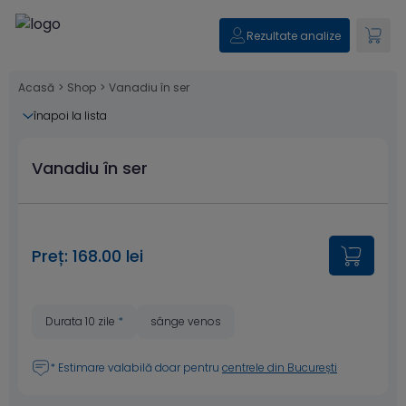
Rezultate analize
Acasă
>
Shop
>
Vanadiu în ser
înapoi la lista
Vanadiu în ser
Preț: 168.00 lei
Durata 10 zile
*
sânge venos
* Estimare valabilă doar pentru
centrele din București