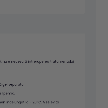
), nu e necesară întreruperea tratamentului
ă gel separator.
 lipemic.
rmen îndelungat la – 20°C. A se evita