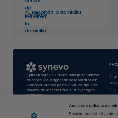
Recoltări la domiciliu
PACI
Synevo
este unul dintre principalii furnizori
Anali
de servicii de diagnostic de laborator din
Preg
România, oferind peste 2.500 de tipuri de
Ateli
analize, de la teste uzuale la investigații
avansate.
Infor
Locaț
Acest site utilizează cook
Calc
All rights reserved Synevo Romania.
Folosim cookie-uri pentru a 
Termeni și condiții website |