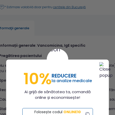
* Estimare valabilă doar pentru
centrele din București
nformaţii generale
Informații generale: Vancomicina, IgE specific
Pregătirea pacientului
Nu este necesară respectarea condițiilor à jeun (pe nemâncate
10%
cu antihistaminice.
REDUCERE
la analize medicale
Specimen recoltat
– sânge venos.
Recipient de recoltare
– vacutainer fără anticoagulant, cu/ făr
Ai grijă de sănătatea ta, comandă
online și economisește!
Cauze de respingere a probei
– specimen intens hemolizat sau
Stabilitate probă
– serul separat este stabil: 7 zile la 2-8°C; te
Folosește codul
ONLINE10
congelarea și decongelarea repetată.