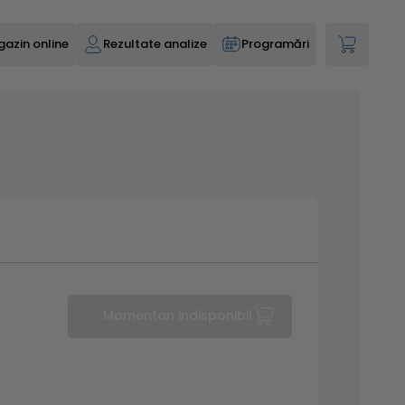
azin online
Rezultate analize
Programări
Momentan indisponibil