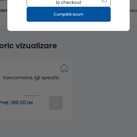
la checkout
Metodă
– FEIA (imunoenzimatică cu detecţie fluorimetrică) sau 
Cumpără acum
toric vizualizare
Vancomicina, IgE specific
Preț: 190.00 lei