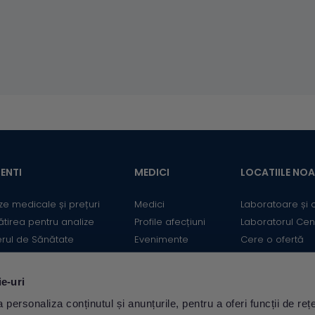
ENTI
MEDICI
LOCATIILE NO
ze medicale și prețuri
Medici
Laboratoare și 
ătirea pentru analize
Profile afecțiuni
Laboratorul Cen
erul de Sănătate
Evenimente
Cere o ofertă
mații utile
Informații medicale
Contact
ii
Medicii Synevo
ie-uri
ulator Risc cardiovascular
personaliza conținutul și anunțurile, pentru a oferi funcții de rețe
Descarcă aplicația