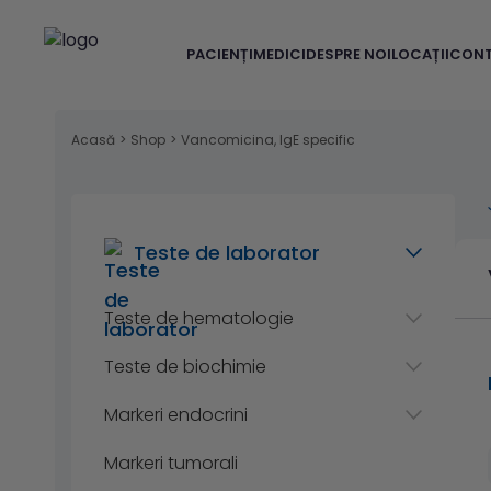
PACIENȚI
MEDICI
DESPRE NOI
LOCAȚII
CON
Acasă
>
Shop
>
Vancomicina, IgE specific
Teste de laborator
Teste de hematologie
Teste de biochimie
Markeri endocrini
Markeri tumorali