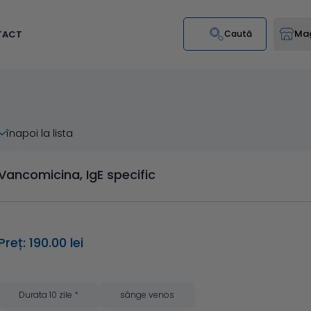
Mag
TACT
Caută
înapoi la lista
Vancomicina, IgE specific
Preț: 190.00 lei
Durata 10 zile
*
sânge venos