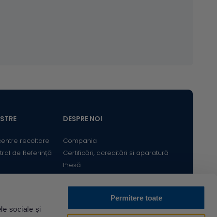
ASTRE
DESPRE NOI
centre recoltare
Compania
tral de Referință
Certificări, acreditări și aparatură
Presă
Satisfacția Clientului
Cariere
Permitere toate
Bine ai revenit! Sunt
le sociale și
Descarcă din
Acum pe