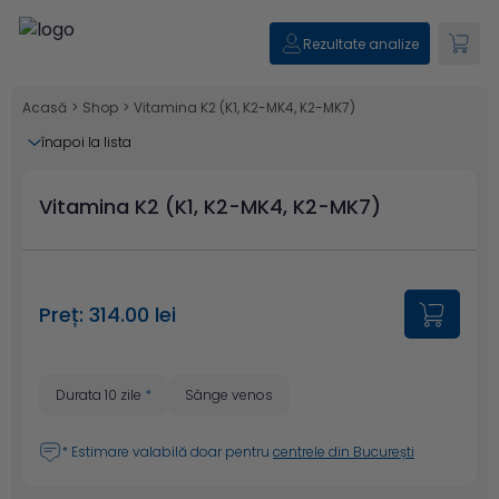
Rezultate analize
Acasă
>
Shop
>
Vitamina K2 (K1, K2-MK4, K2-MK7)
înapoi la lista
Vitamina K2 (K1, K2-MK4, K2-MK7)
Preț: 314.00 lei
Durata 10 zile
*
Sânge venos
* Estimare valabilă doar pentru
centrele din București