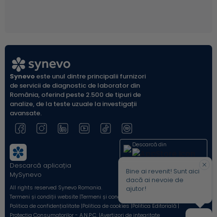
Synevo
este unul dintre principalii furnizori
de servicii de diagnostic de laborator din
România, oferind peste 2.500 de tipuri de
analize, de la teste uzuale la investigații
avansate.
Descarcă din
Descarcă aplicația
Acum pe
Bine ai revenit! Sunt aici
MySynevo
dacă ai nevoie de
All rights reserved Synevo Romania.
ajutor!
Termeni și condiții website |
Termeni și condiții Shop Online |
Politica de confidențialitate |
Politica de cookies |
Politica Editorială |
Protecția Consumatorilor - A.N.P.C. |
Avertizori de integritate