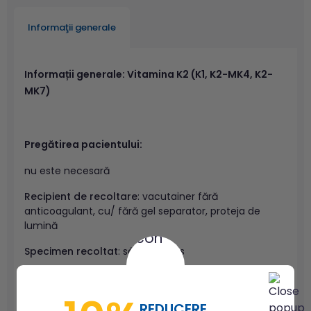
Informaţii generale
Informații generale: Vitamina K2 (K1, K2-MK4, K2-
MK7)
Pregătirea pacientului:
nu este necesară
Recipient de recoltare
: vacutainer fără
anticoagulant, cu/ fără gel separator, proteja de
lumină
Specimen recoltat
: sânge venos
Cantitate necesară
: 2 mL ser
Cauze de respingere a probei
: ser intens hemolizat,
REDUCERE