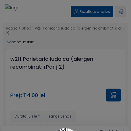
Rezultate analize
Acasă
>
Shop
>
w211 Parietaria iudaica (alergen recombinat: rPar j
2)
înapoi la lista
w211 Parietaria iudaica (alergen
recombinat: rPar j 2)
Preț: 114.00 lei
Durata 10 zile
*
sânge venos