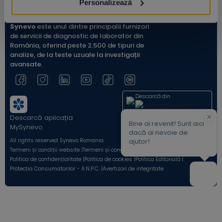
Personalizează
Synevo
este unul dintre principalii furnizori
de servicii de diagnostic de laborator din
România, oferind peste 2.500 de tipuri de
analize, de la teste uzuale la investigații
avansate.
Descarcă din
Descarcă aplicația
Acum pe
Bine ai revenit! Sunt aici
MySynevo
dacă ai nevoie de
All rights reserved Synevo Romania.
ajutor!
Termeni și condiții website |
Termeni și condiții Shop Online |
Politica de confidențialitate |
Politica de cookies |
Politica Editorială |
Protecția Consumatorilor - A.N.P.C. |
Avertizori de integritate