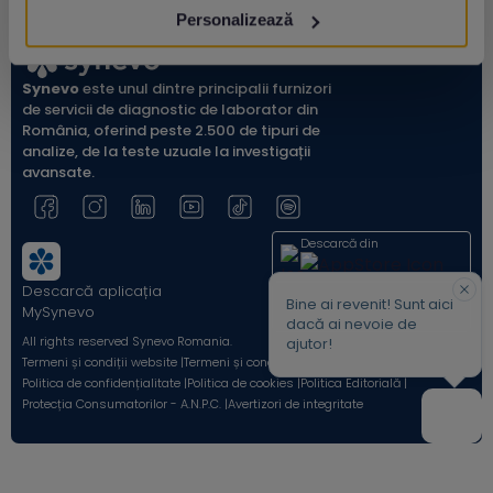
Personalizează
Synevo
este unul dintre principalii furnizori
de servicii de diagnostic de laborator din
România, oferind peste 2.500 de tipuri de
analize, de la teste uzuale la investigații
avansate.
Descarcă din
Descarcă aplicația
Acum pe
Bine ai revenit! Sunt aici
MySynevo
dacă ai nevoie de
All rights reserved Synevo Romania.
ajutor!
Termeni și condiții website |
Termeni și condiții Shop Online |
Politica de confidențialitate |
Politica de cookies |
Politica Editorială |
Protecția Consumatorilor - A.N.P.C. |
Avertizori de integritate