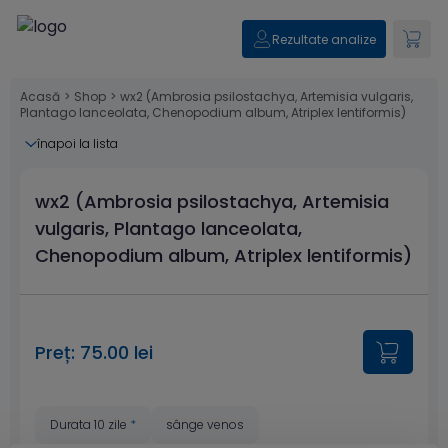
Rezultate analize
Acasă
>
Shop
>
wx2 (Ambrosia psilostachya, Artemisia vulgaris,
Plantago lanceolata, Chenopodium album, Atriplex lentiformis)
înapoi la lista
wx2 (Ambrosia psilostachya, Artemisia
vulgaris, Plantago lanceolata,
Chenopodium album, Atriplex lentiformis)
Preț: 75.00 lei
Durata 10 zile
*
sânge venos