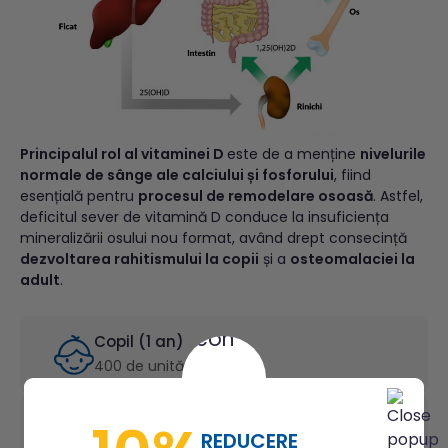
Principalul rol al vitaminei D
este de a menține
nivelurile
normale de sânge ale calciului și fosforului
, fiind
esențială pentru
procesul de remodelare osoasă
. Astfel,
deficitul sever de vitamină D conduce la insuficiența
mineralizării osului nou format, având drept consecință
dezvoltarea rahitismului la copii
și a
osteomalaciei la
adult
.
Copil (1 an)
400 de unități
Adult
REDUCERE
600 de unități