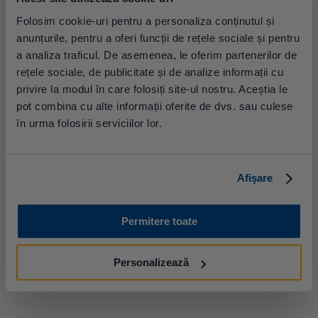
deficit de absorbție a vitaminei D la nivel intestinal
Folosim cookie-uri pentru a personaliza conținutul și
(ciroză biliară, sindrom de intestin scurt, insuficiență
pancreatică exocrină, boala Crohn, fibroză chistică,
anunțurile, pentru a oferi funcții de rețele sociale și pentru
boala celiacă
);
a analiza traficul. De asemenea, le oferim partenerilor de
boli hepatice și renale ce reduc generarea formelor
rețele sociale, de publicitate și de analize informații cu
active de vitamină D;
privire la modul în care folosiți site-ul nostru. Aceștia le
pierderi crescute de vitamina D (sindrom nefrotic,
pot combina cu alte informații oferite de dvs. sau culese
dializă peritoneală);
în urma folosirii serviciilor lor.
unele medicamente: barbiturice, anticonvulsivante.
Cauze ale hipervitaminozei D
Afişare
aportul exagerat de suplimente;
utilizarea simultană de calciu, vitamina D, ulei de
pește și iradiere cu raze ultraviolet;
Permitere toate
caz de hipersensibilitate sau intoleranță la
organismul individual la vitamina D.
Personalizează