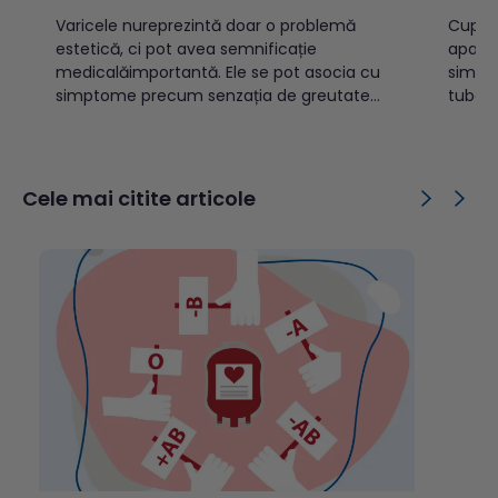
Varicele nureprezintă doar o problemă
Cuprins: Ce este tuberculoza?Cu
estetică, ci pot avea semnificație
apare
medicalăimportantă. Ele se pot asocia cu
simpt
simptome precum senzația de greutate
tuber
sautensiune la nivelul picioarelor, durere,
tuberc
crampe musculare nocturne, edeme
previi
sauprurit. În formele avansate, pot apărea
copiiT
complicații precum tromboflebita
public
Cele mai citite articole
superficială,modificări trofice cutanate sau
tuber
ulcerații venoase. Cuprins: Ce sunt
transm
varicele?Cum se...
TBC d
este d
activă