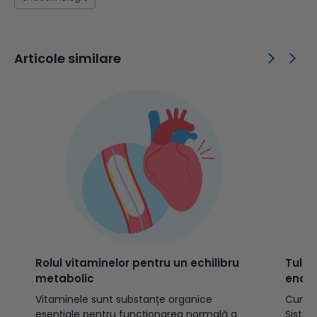
Articole similare
Rolul vitaminelor pentru un echilibru
Tulbu
metabolic
endoc
Vitaminele sunt substanțe organice
Cum f
esențiale pentru funcționarea normală a
Sistem