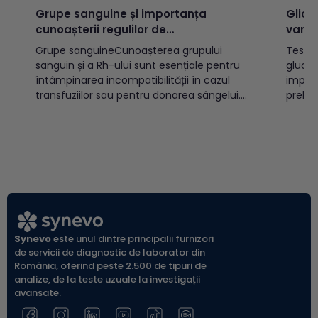
Grupe sanguine și importanța
Glice
cunoașterii regulilor de
varst
incompatibilitate
Grupe sanguineCunoașterea grupului
Testul
sanguin și a Rh-ului sunt esențiale pentru
glucoz
întâmpinarea incompatibilității în cazul
implic
transfuziilor sau pentru donarea sângelui.
prelev
Există două sisteme OAB și Rh, cele mai
(vacut
cunoscute, care prin combinație pot
indicat
determina 8 grupe sanguine:A Rh pozitiv
diabet
(A+)A Rh negativ (A-)B Rh pozitiv (B+)B Rh
populației a
negativ (B-)AB Rh pozitiv...
glicem
glicemi
Synevo
este unul dintre principalii furnizori
de servicii de diagnostic de laborator din
România, oferind peste 2.500 de tipuri de
analize, de la teste uzuale la investigații
avansate.