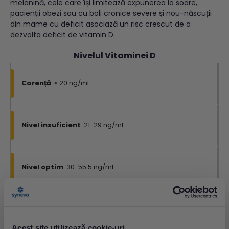
melanină, cele care își limitează expunerea la soare,
pacienții obezi sau cu boli cronice severe și nou-născuții
din mame cu deficit asociază un risc crescut de a
dezvolta deficit de vitamin D.
Nivelul Vitaminei D
Carență
: ≤ 20 ng/mL
Nivel insuficient
: 21-29 ng/mL
Nivel optim
: 30-55.5 ng/mL
Cauze ale deficitului de vitamina D:
expunere insuficientă la soare;
aport alimentar inadecvat;
Acest site utilizează cookie-uri