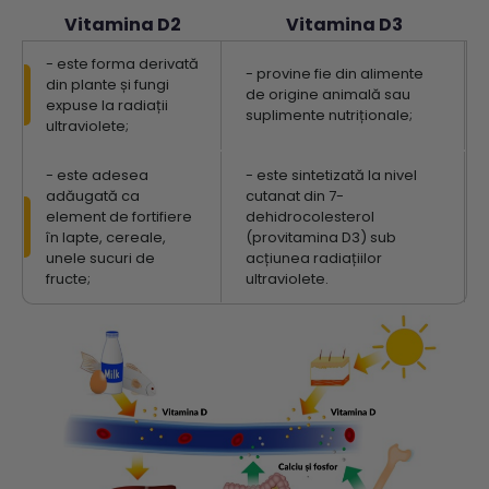
Vitamina D2
Vitamina D3
- este forma derivată
- provine fie din alimente
din plante și fungi
de origine animală sau
expuse la radiații
suplimente nutriționale;
ultraviolete;
- este adesea
- este sintetizată la nivel
adăugată ca
cutanat din 7-
element de fortifiere
dehidrocolesterol
în lapte, cereale,
(provitamina D3) sub
unele sucuri de
acțiunea radiațiilor
fructe;
ultraviolete.