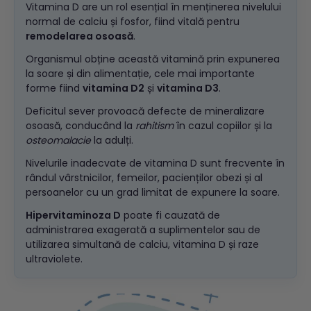
Vitamina D are un rol esențial în menținerea nivelului
normal de calciu și fosfor, fiind vitală pentru
remodelarea osoasă
.
Organismul obține această vitamină prin expunerea
la soare și din alimentație, cele mai importante
forme fiind
vitamina D2
și
vitamina D3
.
Deficitul sever provoacă defecte de mineralizare
osoasă, conducând la
rahitism
în cazul copiilor și la
osteomalacie
la adulți.
Nivelurile inadecvate de vitamina D sunt frecvente în
rândul vârstnicilor, femeilor, pacienților obezi și al
persoanelor cu un grad limitat de expunere la soare.
Hipervitaminoza D
poate fi cauzată de
administrarea exagerată a suplimentelor sau de
utilizarea simultană de calciu, vitamina D și raze
ultraviolete.