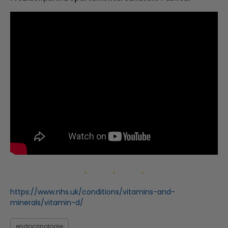
https://www.nhs.uk/conditions/vitamins-and-
minerals/vitamin-d/
endocrinologie