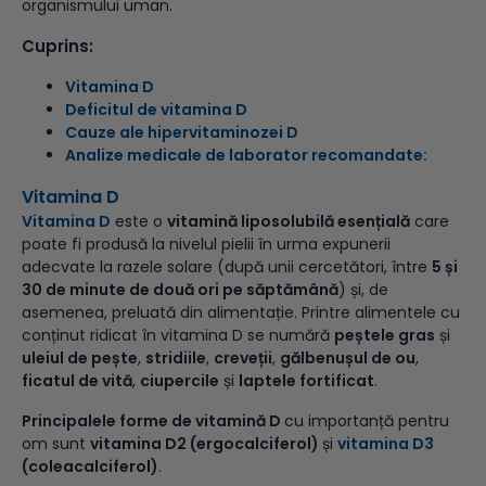
organismului uman.
Cuprins:
Vitamina D
Deficitul de vitamina D
Cauze ale hipervitaminozei D
Analize medicale de laborator recomandate:
Vitamina D
Vitamina D
este o
vitamină liposolubilă esențială
care
poate fi produsă la nivelul pielii în urma expunerii
adecvate la razele solare (după unii cercetători, între
5 și
30 de minute de două ori pe săptămână
) și, de
asemenea, preluată din alimentație. Printre alimentele cu
conținut ridicat în vitamina D se numără
peștele gras
și
uleiul de pește
,
stridiile
,
creveții
,
gălbenușul de ou
,
ficatul de vită
,
ciupercile
și
laptele fortificat
.
Principalele forme de vitamină D
cu importanță pentru
om sunt
vitamina D2 (ergocalciferol)
și
vitamina D3
(coleacalciferol)
.