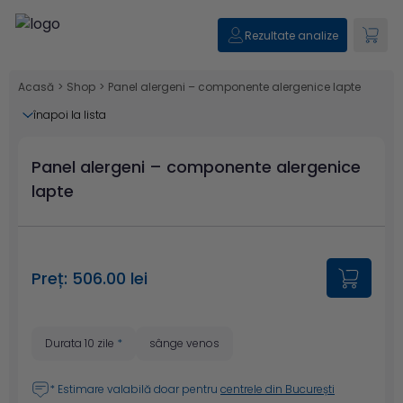
Rezultate analize
Acasă
>
Shop
>
Panel alergeni – componente alergenice lapte
înapoi la lista
Panel alergeni – componente alergenice
lapte
Preț: 506.00 lei
Durata 10 zile
*
sânge venos
* Estimare valabilă doar pentru
centrele din București