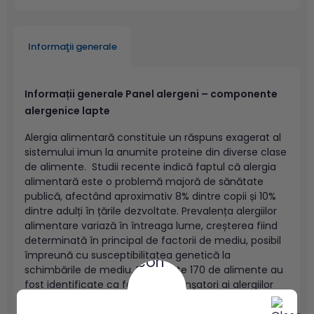
Informaţii generale
Informații generale Panel alergeni – componente
alergenice lapte
Alergia alimentară constituie un răspuns exagerat al
sistemului imun la anumite proteine din diverse clase
de alimente. Studii recente indică faptul că alergia
alimentară este o problemă majoră de sănătate
publică, afectând aproximativ 8% dintre copii și 10%
dintre adulți în țările dezvoltate. Prevalența alergiilor
alimentare variază în întreaga lume, creșterea fiind
determinată în principal de factorii de mediu, posibil
împreună cu susceptibilitatea genetică la
schimbările de mediu. Deși peste 170 de alimente au
fost identificate ca factori declanșatori ai alergiilor
alimentare, opt grupuri de
alergeni
reprezintă cauza