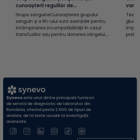
cunoașterii regulilor de
varst
incompatibilitate
Grupe sanguineCunoașterea grupului
Testul
sanguin și a Rh-ului sunt esențiale pentru
glucoz
întâmpinarea incompatibilității în cazul
implic
transfuziilor sau pentru donarea sângelui.
prelev
Există două sisteme OAB și Rh, cele mai
(vacut
cunoscute, care prin combinație pot
indicat
determina 8 grupe sanguine:A Rh pozitiv
diabet
(A+)A Rh negativ (A-)B Rh pozitiv (B+)B Rh
populației a
negativ (B-)AB Rh pozitiv...
glicem
glicemi
Synevo
este unul dintre principalii furnizori
de servicii de diagnostic de laborator din
România, oferind peste 2.500 de tipuri de
analize, de la teste uzuale la investigații
avansate.