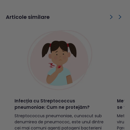
Articole similare
Infecția cu Streptococcus
Meta
pneumoniae: Cum ne protejăm?
se tr
Trat
Streptococcus pneumoniae, cunoscut sub
Metap
denumirea de pneumococ, este unul dintre
virus 
cei mai comuni agenți patogeni bacterieni
Paramy