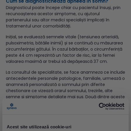
Cum se diagnostichează apneea în somn?
Diagnosticul poate începe chiar cu pacientul însuși, prin
recunoașterea acestor simptome, cu ajutorul
partenerului sau altor medici specialiști implicați în
tratamentul unor comorbidități.
Inițial, se evaluează semnele vitale (tensiunea arterială,
pulsoximetria, bătăile inimii) și se continuă cu măsurarea
circumferinței gâtului. În cazul bărbaților, o circumferință
peste 44 cm reprezintă un factor de risc, iar la femei
valoarea maximă ar trebui să depășească 37 cm.
La consultul de specialitate, se face anamneza ce include
antecedentele personale patologice, familiale, urmează o
anamneză personalizată a somnului prin diferite
chestionare ce vizează orarul somnului, trezirile, alte
semne și simptome detaliate mai sus. Două dintre aceste
chestionare evaluează subiectiv existența unei
somnolențe diurne excesive, încadrată în diverse grade
de severitate.
Alte investigații utilizate în procesul de diagnosticare sunt
Acest site utilizează cookie-uri