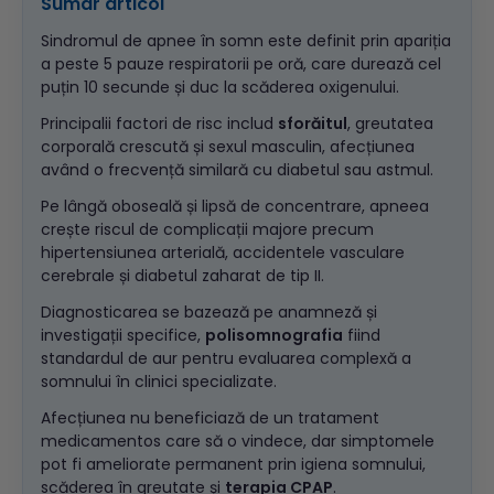
Sumar articol
Sindromul de apnee în somn este definit prin apariția
a peste 5 pauze respiratorii pe oră, care durează cel
puțin 10 secunde și duc la scăderea oxigenului.
Principalii factori de risc includ
sforăitul
, greutatea
corporală crescută și sexul masculin, afecțiunea
având o frecvență similară cu diabetul sau astmul.
Pe lângă oboseală și lipsă de concentrare, apneea
crește riscul de complicații majore precum
hipertensiunea arterială, accidentele vasculare
cerebrale și diabetul zaharat de tip II.
Diagnosticarea se bazează pe anamneză și
investigații specifice,
polisomnografia
fiind
standardul de aur pentru evaluarea complexă a
somnului în clinici specializate.
Afecțiunea nu beneficiază de un tratament
medicamentos care să o vindece, dar simptomele
pot fi ameliorate permanent prin igiena somnului,
scăderea în greutate și
terapia CPAP
.