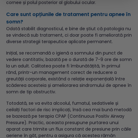
cornee și polul posterior al globului ocular.
Care sunt opțiunile de tratament pentru apnee în
somn?
Odată stabilit diagnosticul, e bine de știut că patologia nu
se vindecă sub tratament, ci doar poate fi ameliorată prin
diverse strategii terapeutice aplicate permanent.
Inițial, se recomandă o igienă a somnului din punct de
vedere cantitativ, bazată pe o durată de 7-9 ore de somn
la un adult. Calitatea poate fi îmbunătățită, în primul
rând, printr-un management corect de reducere a
greutății corporale, existând o relație exponențială între
scăderea acesteia și ameliorarea sindromului de apnee în
somn de tip obstructiv.
Totodată, se va evita alcoolul, fumatul, sedativele și
ceilalți factori de risc implicați, însă cea mai bună metodă
se bazează pe terapia CPAP (Continuous Positiv Airway
Pressure). Practic, aceasta presupune purtarea unui
aparat care trimite un flux constant de presiune prin căile
aeriene în gât, pentru a asigura că acestea rămân