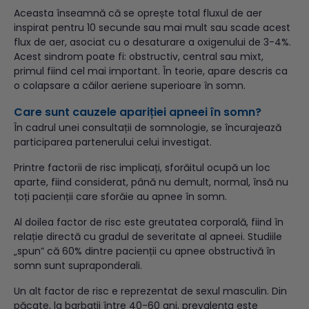
Aceasta înseamnă că se oprește total fluxul de aer
inspirat pentru 10 secunde sau mai mult sau scade acest
flux de aer, asociat cu o desaturare a oxigenului de 3-4%.
Acest sindrom poate fi: obstructiv, central sau mixt,
primul fiind cel mai important. În teorie, apare descris ca
o colapsare a căilor aeriene superioare în somn.
Care sunt cauzele apariției apneei în somn?
În cadrul unei consultații de somnologie, se încurajează
participarea partenerului celui investigat.
Printre factorii de risc implicați, sforăitul ocupă un loc
aparte, fiind considerat, până nu demult, normal, însă nu
toți pacienții care sforăie au apnee în somn.
Al doilea factor de risc este greutatea corporală, fiind în
relație directă cu gradul de severitate al apneei. Studiile
„spun” că 60% dintre pacienții cu apnee obstructivă în
somn sunt supraponderali.
Un alt factor de risc e reprezentat de sexul masculin. Din
păcate, la barbații între 40-60 ani, prevalența este