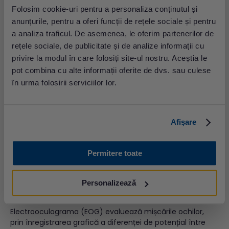
poligrafia și polisomnografia. Prima este asemănătoare
Folosim cookie-uri pentru a personaliza conținutul și
cu holterul EKG, dispozitivul fiind ușor de montat acasă de
anunțurile, pentru a oferi funcții de rețele sociale și pentru
către pacient. Acesta determină fluxul de aer nazal
a analiza traficul. De asemenea, le oferim partenerilor de
printr-o canulă simplă, implică un pulsoximetru și are o
centură care se montează la nivelul pieptului pentru
rețele sociale, de publicitate și de analize informații cu
identificarea mișcărilor cutiei toracice. Aparatul este
privire la modul în care folosiți site-ul nostru. Aceștia le
indicat la pacienții cu o suspiciune ridicată de sindrom de
pot combina cu alte informații oferite de dvs. sau culese
apnee în somn de tip obstructiv și care nu au alte
în urma folosirii serviciilor lor.
complicații.
„Gold standard-ul” în evaluarea apneei și a altor afecțiuni
ale somnului este polisomnografia. E un test complex
Afişare
care se efectuează în cadrul clinicilor de specialitate,
integrând mai multe tipuri de investigații. Prin electrozii
montați pe cap, EEG (electroencefalograma) detectează
Permitere toate
diferite faze ale somnului, stadii ale acestuia, iar prin EMG
(electromiografie) se determină activitățile musculare,
cum ar fi suspiciunea sindromului picioarelor neliniștite în
Personalizează
somn.
Electrooculograma (EOG) evaluează mișcările ochilor,
prin înregistrarea grafică a diferenței de potențial între