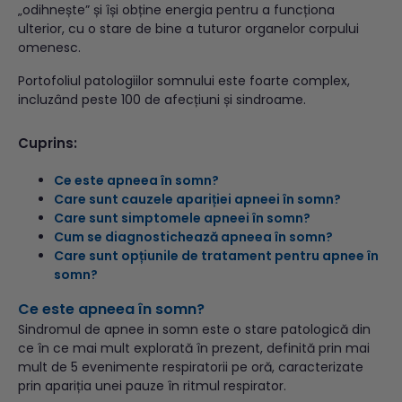
„odihnește” și își obține energia pentru a funcționa
ulterior, cu o stare de bine a tuturor organelor corpului
omenesc.
Portofoliul patologiilor somnului este foarte complex,
incluzând peste 100 de afecțiuni și sindroame.
Cuprins:
Ce este apneea în somn?
Care sunt cauzele apariției apneei în somn?
Care sunt simptomele apneei în somn?
Cum se diagnostichează apneea în somn?
Care sunt opțiunile de tratament pentru apnee în
somn?
Ce este apneea
în somn?
Sindromul de apnee in somn este o stare patologică din
ce în ce mai mult explorată în prezent, definită prin mai
mult de 5 evenimente respiratorii pe oră, caracterizate
prin apariția unei pauze în ritmul respirator.