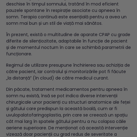
deschise în timpul somnului, tratând în mod eficient
pauzele spontane în respirație asociate cu apneea în
somn. Terapia continuă este esențială pentru a avea un
somn mai bun și un stil de viață mai sănătos.
În prezent, există o multitudine de aparate CPAP cu grade
diferite de silențiozitate, adaptabile în funcție de pacient
și de momentul nocturn în care se schimbă parametrii de
funcționare.
Regimul de utilizare presupune închirierea sau achiziția de
către pacient, iar controlul și monitorizările pot fi făcute
„la distanță” (în cloud) de către medicul curant.
Din păcate, tratament medicamentos pentru apneea în
somn nu există, însă se pot indica diverse intervenții
chirurgicale unor pacienți cu structuri anatomice ale feței
și gâtului care predispun la această boală, cum ar fi
uvulopalatofaringoplastia, prin care se creează un spațiu
cât mai larg în spatele gâtului pentru a nu colapsa căile
aeriene superioare. De menționat că această intervenție
vizează doar pacienții cu grad redus de severitate a