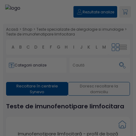
Rezultate analize
Acasă
>
Shop
>
Teste specializate de alergologie si imunologie
>
Teste de imunofenotipare limfocitara
A
B
C
D
E
F
G
H
I
J
K
L
M
N
O
P
Categorii analize
Recoltare în centrele
Doresc recoltare la
Synevo
domiciliu
Teste de imunofenotipare limfocitara
Imunofenotipare limfocitară - profil de bază