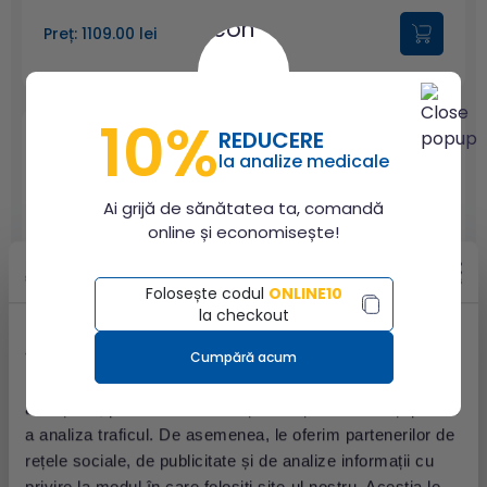
Preț: 1109.00 lei
10%
REDUCERE
la analize medicale
Celule NK (natural killer)
Ai grijă de sănătatea ta, comandă
online și economisește!
Preț: 410.00 lei
Folosește codul
ONLINE10
la checkout
Acest site utilizează cookie-uri
Cumpără acum
Folosim cookie-uri pentru a personaliza conținutul și
Status al limfocitelor T helper - analiza profilului
anunțurile, pentru a oferi funcții de rețele sociale și pentru
de citokine
a analiza traficul. De asemenea, le oferim partenerilor de
rețele sociale, de publicitate și de analize informații cu
Preț: 882.00 lei
privire la modul în care folosiți site-ul nostru. Aceștia le