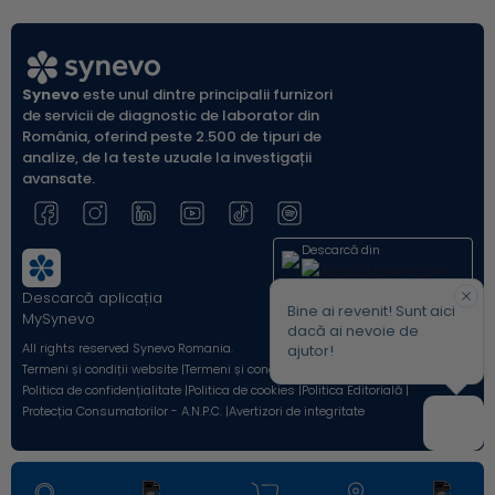
Synevo
este unul dintre principalii furnizori
de servicii de diagnostic de laborator din
România, oferind peste 2.500 de tipuri de
analize, de la teste uzuale la investigații
avansate.
Descarcă din
Descarcă aplicația
Acum pe
Bine ai revenit! Sunt aici
MySynevo
dacă ai nevoie de
All rights reserved Synevo Romania.
ajutor!
Termeni și condiții website |
Termeni și condiții Shop Online |
Politica de confidențialitate |
Politica de cookies |
Politica Editorială |
Protecția Consumatorilor - A.N.P.C. |
Avertizori de integritate