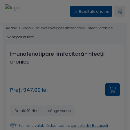
Rezultate analize
Acasă
>
Shop
>
Imunofenotipare limfocitară-infecții cronice
înapoi la lista
Imunofenotipare limfocitară-infecții
cronice
Preț: 947.00 lei
Durata 10 zile
*
sânge venos
* Estimare valabilă doar pentru
centrele din București