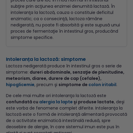
subţire prin acţiunea enzimei denumită lactază. În
intoleranţa la lactoză, cauza o constituie deficitul
enzimatic; ca o consecinţă, lactoza rămâne
nedigerată, nu poate fi absorbită şi este supusă unui
proces de fermentaţie în intestinul gros, producând
simptome specifice.
Intoleranța la lactoză: simptome
Lactoza nedigerată produce în intestinul gros o serie de
simptome:
dureri abdominale, senzaţie de plenitudine,
meteorism, diaree, durere de cap (cefalee),
hipoglicemie
, precum şi
simptome de
colon iritabil
.
De cele mai multe ori intoleranţa la lactoză este
confundată cu
alergia la lapte
şi produse lactate
, deşi
este vorba de fenomene complet diferite. Intoleranţa la
lactoză este o formă de intoleranţă alimentară provocată
de o activitate enzimatică intestinală redusă, spre
deosebire de alergie, în care sistemul imun este pus în
alertă şi sunt secretaţi anticorpi.