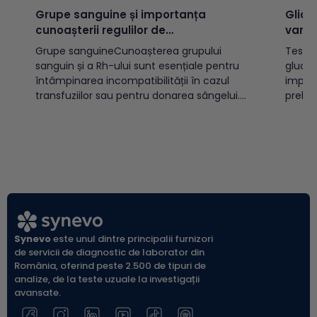
Grupe sanguine și importanța
Glice
cunoașterii regulilor de
varst
incompatibilitate
Grupe sanguineCunoașterea grupului
Testul
sanguin și a Rh-ului sunt esențiale pentru
glucoz
întâmpinarea incompatibilității în cazul
implic
transfuziilor sau pentru donarea sângelui.
prelev
Există două sisteme OAB și Rh, cele mai
(vacut
cunoscute, care prin combinație pot
indicat
determina 8 grupe sanguine:A Rh pozitiv
diabet
(A+)A Rh negativ (A-)B Rh pozitiv (B+)B Rh
populației a
negativ (B-)AB Rh pozitiv...
glicem
glicemi
Synevo
este unul dintre principalii furnizori
de servicii de diagnostic de laborator din
România, oferind peste 2.500 de tipuri de
analize, de la teste uzuale la investigații
avansate.