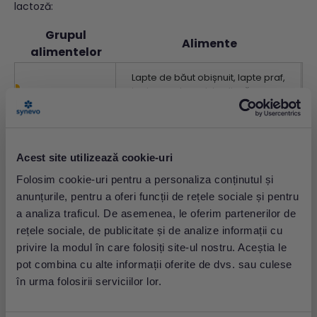
lactoză:
Grupul
Alimente
alimentelor
Lapte de băut obișnuit, lapte praf,
lapte condensat, budincă,
Lapte/ produse
deserturi, smântână, brânză de
lactate
vaci, cașcaval, brânză topită,
preparate cu brânză*
Acest site utilizează cookie-uri
Pizza, semipreparate înghețate,
Semipreparate
Folosim cookie-uri pentru a personaliza conținutul și
conserve
anunțurile, pentru a oferi funcții de rețele sociale și pentru
a analiza traficul. De asemenea, le oferim partenerilor de
Înghețată, ciocolată, bomboane
rețele sociale, de publicitate și de analize informații cu
Dulciuri
cu smântână și caramel, cremă
nuga și nuci, praline
privire la modul în care folosiți site-ul nostru. Aceștia le
pot combina cu alte informații oferite de dvs. sau culese
*La prepararea brânzeturilor, lactoza este în parte
în urma folosirii serviciilor lor.
degradată în timpul fermentației; cantitatea de
lactoză, care este transformată în acid lactic, este