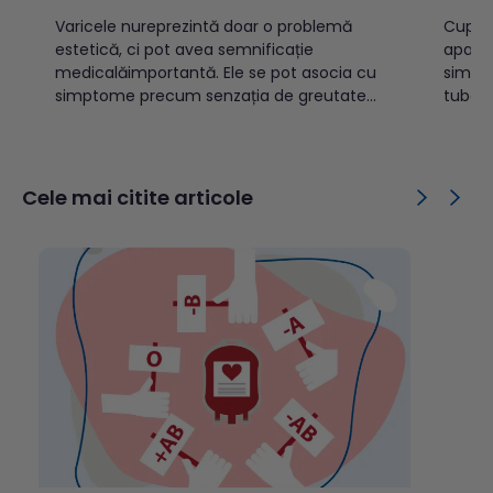
Varicele nureprezintă doar o problemă
Cuprins: Ce este tuberculoza?Cu
estetică, ci pot avea semnificație
apare
medicalăimportantă. Ele se pot asocia cu
simpt
simptome precum senzația de greutate
tuber
sautensiune la nivelul picioarelor, durere,
tuberc
crampe musculare nocturne, edeme
previi
sauprurit. În formele avansate, pot apărea
copiiT
complicații precum tromboflebita
public
Cele mai citite articole
superficială,modificări trofice cutanate sau
tuber
ulcerații venoase. Cuprins: Ce sunt
transm
varicele?Cum se...
TBC d
este d
activă