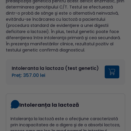
predispoziţia genetică pentru acest deficit enzimatic, prin
determinarea genotipului C/T. Testul se efectuează
dintr-o probă de sânge şi este o alternativă neinvazivă,
evitându-se încărcarea cu lactoză a pacientului
(procedura standard de evidenţiere a unei digestii
deficitare a lactozei). În plus, testul genetic poate face
diferenţierea între intoleranţa primară şi cea secundară.
În prezenţa manifestărilor clinice, rezultatul pozitiv al
testului genetic confirmă diagnosticul.
Intoleranta la lactoza (test genetic)
Preț: 357.00 lei
Intoleranța la lactoză
Intoleranţa la lactoză este o afecţiune caracterizată
prin incapacitatea de a digera şi de a absorbi lactoza,
proces care are loc în mod normal în intestinul