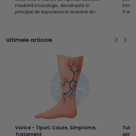
mediată imunologic, declanșată în
întâln
principal de expunerea la acarienii din
fi acar
praful domestic. Aceste artropode
anima
microscopice se regăsesc frecvent în
statis
lenjeria de pat, covoare, saltele, mobilier
Europe
tapițat și alte zone care rețin praf. Cuprins:
în cre
Ultimele articole
Ce este...
aproxi
Varice - Tipuri, Cauze, Simptome,
Tuber
Tratament
simp