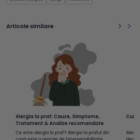
Articole similare
Alergia la praf: Cauze, Simptome,
Cum g
Tratament & Analize recomandate
Ce este alergia la praf? Alergia la praful din
Alergii
casă este o reacție de hipersensibilitate
declan