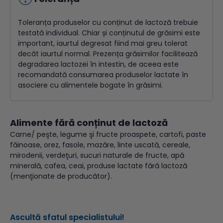
Toleranța produselor cu conținut de lactoză trebuie
testată individual. Chiar și conținutul de grăsimi este
important, iaurtul degresat fiind mai greu tolerat
decât iaurtul normal. Prezența grăsimilor facilitează
degradarea lactozei în intestin, de aceea este
recomandată consumarea produselor lactate în
asociere cu alimentele bogate în grăsimi.
Alimente fără conținut de lactoză
Carne/ peşte, legume şi fructe proaspete, cartofi, paste
făinoase, orez, fasole, mazăre, linte uscată, cereale,
mirodenii, verdeţuri, sucuri naturale de fructe, apă
minerală, cafea, ceai, produse lactate fără lactoză
(menţionate de producător).
Ascultă sfatul specialistului!