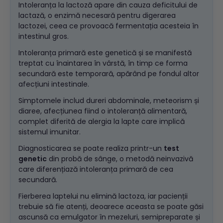
Intoleranța la lactoză apare din cauza deficitului de
lactază, o enzimă necesară pentru digerarea
lactozei, ceea ce provoacă fermentația acesteia în
intestinul gros.
Intoleranța primară este genetică și se manifestă
treptat cu înaintarea în vârstă, în timp ce forma
secundară este temporară, apărând pe fondul altor
afecțiuni intestinale.
Simptomele includ dureri abdominale, meteorism și
diaree, afecțiunea fiind o intoleranță alimentară,
complet diferită de alergia la lapte care implică
sistemul imunitar.
Diagnosticarea se poate realiza printr-un
test
genetic
din probă de sânge, o metodă neinvazivă
care diferențiază intoleranța primară de cea
secundară.
Fierberea laptelui nu elimină lactoza, iar pacienții
trebuie să fie atenți, deoarece aceasta se poate găsi
ascunsă ca emulgator în mezeluri, semipreparate și