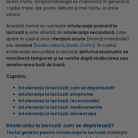
acest motiv, simptomatologia se manifestă în general la
copilul mare, dar poate debuta şi mai tarziu, la orice
vârstă.
Această formă se numește
intoleranţa primară la
lactoză
și este diferită de i
ntoleranţa secundară
, care
apare în cadrul unor a
fecţiuni acute
(infecţii intestinale)
sau
cronice
(
boala celiacă
,
boala Crohn
). În cadrul
intoleranței secundare la lactoză,
deficitul enzimatic se
manifestă temporar şi se remite după vindecarea sau
ameliorarea bolii de bază.
Cuprins:
Intoleranța la lactoză: cum se depistează?
Intoleranța la lactoză: simptome
Intoleranța la lactoză: recomandări
Intoleranța la lactoză: medicamente
Intoleranța la lactoză: alimentația
Intoleranța la lactoză: cum se depistează?
Testul genetic pentru intoleranţa la lactoză
stabileşte