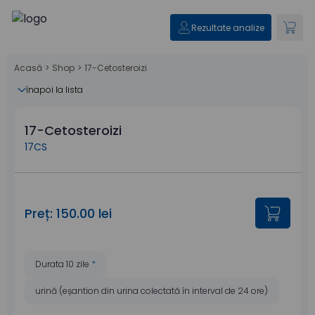
Rezultate analize
Acasă
>
Shop
>
17-Cetosteroizi
înapoi la lista
17-Cetosteroizi
17CS
Preț: 150.00 lei
Durata 10 zile
*
urină (eșantion din urina colectată în interval de 24 ore)