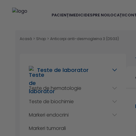
PACIENȚI
MEDICI
DESPRE NOI
LOCAȚII
CON
Acasă
>
Shop
>
Anticorpi anti-desmogleina 3 (DSG3)
Teste de laborator
Teste de hematologie
Teste de biochimie
Markeri endocrini
Markeri tumorali