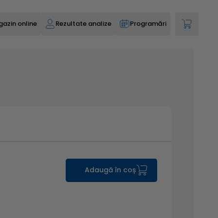
azin online
Rezultate analize
Programări
Adaugă în coș