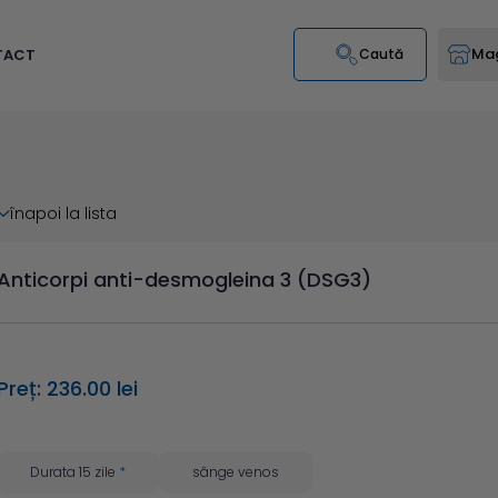
Mag
TACT
Caută
înapoi la lista
Anticorpi anti-desmogleina 3 (DSG3)
Preț: 236.00 lei
Durata 15 zile
*
sânge venos