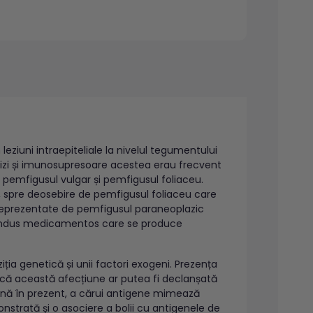
leziuni intraepiteliale la nivelul tegumentului
oizi și imunosupresoare acestea erau frecvent
e pemfigusul vulgar și pemfigusul foliaceu.
 spre deosebire de pemfigusul foliaceu care
 reprezentate de pemfigusul paraneoplazic
ul indus medicamentos care se produce
ția genetică și unii factori exogeni. Prezența
că această afecțiune ar putea fi declanșată
până în prezent, a cărui antigene mimează
strată și o asociere a bolii cu antigenele de