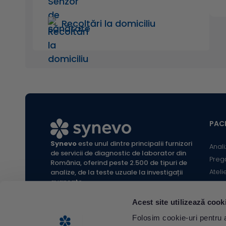
Recoltări la domiciliu
PACI
Synevo
este unul dintre principalii furnizori
Anali
de servicii de diagnostic de laborator din
Preg
România, oferind peste 2.500 de tipuri de
Ateli
analize, de la teste uzuale la investigații
avansate.
Infor
Locaț
Acest site utilizează cook
Calc
All rights reserved Synevo Romania.
Folosim cookie-uri pentru a 
Termeni și condiții website |