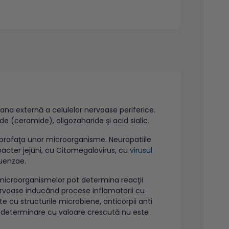
na externă a celulelor nervoase periferice.
ide (ceramide), oligozaharide şi acid sialic.
prafaţa unor microorganisme. Neuropatiile
bacter jejuni, cu Citomegalovirus, cu
virusul
uenzae.
a microorganismelor pot determina reacţii
 nervoase inducând procese inflamatorii cu
te cu structurile microbiene, anticorpii anti
ră determinare cu valoare crescută nu este