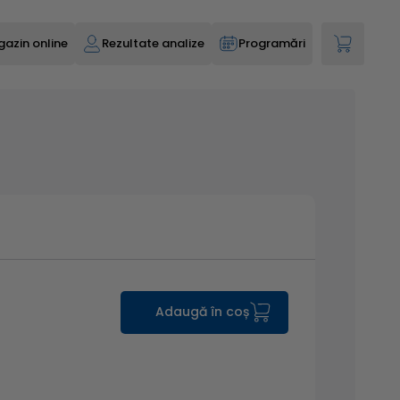
azin online
Rezultate analize
Programări
Adaugă în coș