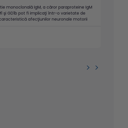
atie monoclonală IgM, a căror paraproteine IgM
 şi GD1b pot fi implicaţi într-o varietate de
caracteristică afecţiunilor neuronale motorii
zide
iale3.
gel separator1,2.
rifugare.
care nu a fost păstrat în condiții optime.