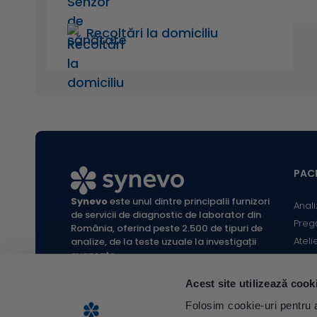
Recoltări la domiciliu
PACI
Synevo
este unul dintre principalii furnizori
Anali
de servicii de diagnostic de laborator din
Preg
România, oferind peste 2.500 de tipuri de
Ateli
analize, de la teste uzuale la investigații
avansate.
Infor
Locaț
Acest site utilizează cook
Calc
All rights reserved Synevo Romania.
Folosim cookie-uri pentru a 
Termeni și condiții website |