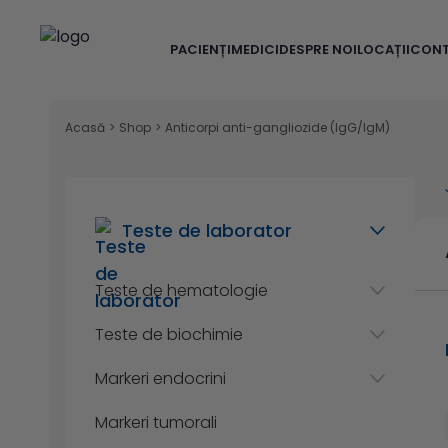
PACIENȚI
MEDICI
DESPRE NOI
LOCAȚII
CON
Acasă
>
Shop
>
Anticorpi anti-gangliozide (IgG/IgM)
Teste de laborator
Teste de hematologie
Teste de biochimie
Markeri endocrini
Markeri tumorali