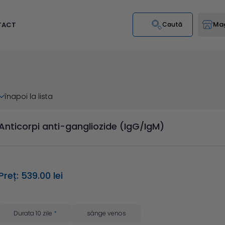
Mag
TACT
Caută
înapoi la lista
Anticorpi anti-gangliozide (IgG/IgM)
Preț: 539.00 lei
Durata 10 zile
*
sânge venos