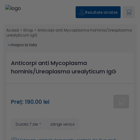
Rezultate analize
Acasă
>
Shop
>
Anticorpi anti Mycoplasma hominis/Ureaplasma
urealyticum IgG
înapoi la lista
Anticorpi anti Mycoplasma
hominis/Ureaplasma urealyticum IgG
Preț: 190.00 lei
Durata 7 zile
*
sânge venos