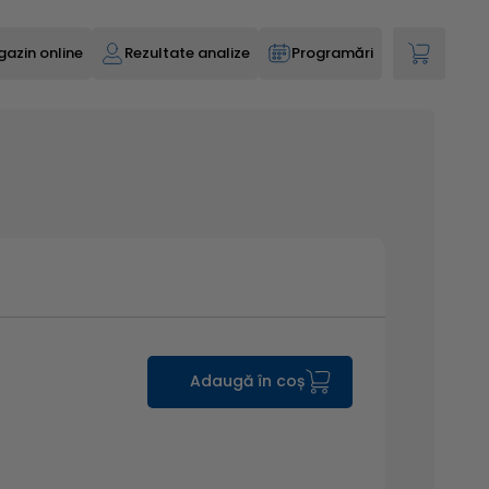
azin online
Rezultate analize
Programări
Adaugă în coș