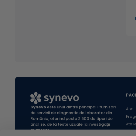
PACI
Synevo
este unul dintre principalii furnizori
Anali
de servicii de diagnostic de laborator din
Preg
România, oferind peste 2.500 de tipuri de
Ateli
analize, de la teste uzuale la investigații
avansate.
Infor