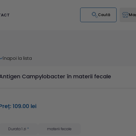
Mag
TACT
Caută
înapoi la lista
Antigen Campylobacter în materii fecale
Preț: 109.00 lei
Durata 1 zi
*
materii fecale