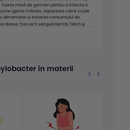
e foarte mică de germen pentru a infecta o
nume igiena mâinilor, separarea cărnii crude
 a alimentelor și evitarea consumului de
ea diaree, frecvent sanguinolentă, febră și
sături.
a timp de o săptămână. Există numeroase
ulte dintre acestea având un prognostic mai
ot cauza boli extraintestinale care implică
ylobacter în materii
1-7
 în materii fecale
ordanță cu tabloul clinic
2
port
zează imediat, se recomandă depozitarea