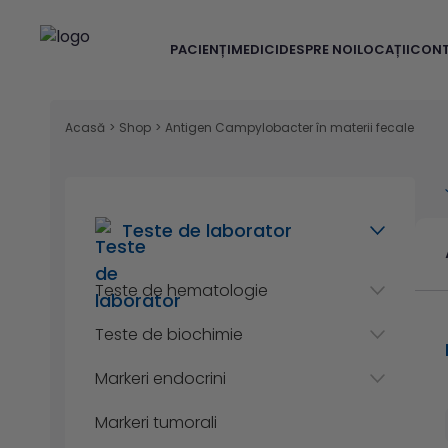
PACIENȚI
MEDICI
DESPRE NOI
LOCAȚII
CON
Acasă
>
Shop
>
Antigen Campylobacter în materii fecale
Teste de laborator
Teste de hematologie
Teste de biochimie
Markeri endocrini
Markeri tumorali