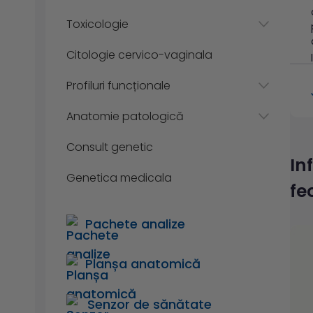
Toxicologie
Citologie cervico-vaginala
Profiluri funcționale
Anatomie patologică
Consult genetic
In
Genetica medicala
fe
Pachete analize
Planșa anatomică
Senzor de sănătate