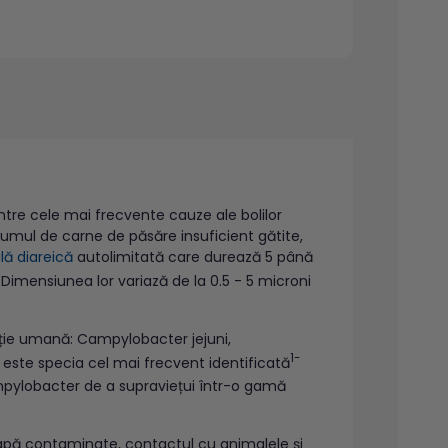
tre cele mai frecvente cauze ale bolilor
sumul de carne de păsăre insuficient gătite,
lă diareică
autolimitată care durează 5 până
imensiunea lor variază de la 0.5 - 5 microni
ecție umană: Campylobacter jejuni,
1-
este specia cel mai frecvent identificată
ampylobacter de a supraviețui într-o gamă
apă contaminate, contactul cu animalele și