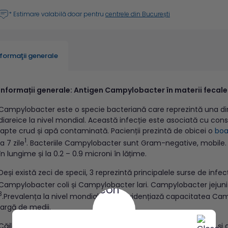
* Estimare valabilă doar pentru
centrele din București
nformaţii generale
Informații generale: Antigen Campylobacter în materii fecale
Campylobacter este o specie bacteriană care reprezintă una din
diareice la nivel mondial. Această infecție este asociată cu con
lapte crud și apă contaminată. Pacienții prezintă de obicei o
boa
1
la 7 zile
. Bacteriile Campylobacter sunt Gram-negative, mobile. D
în lungime și la 0.2 – 0.9 microni în lățime.
Deși există zeci de specii, 3 reprezintă principalele surse de inf
Campylobacter coli și Campylobacter lari. Campylobacter jejuni 
3
.Prevalența la nivel mondial a bolii evidențiază capacitatea C
largă de medii.
Căile de transmitere la oameni includ consumul de alimente și 