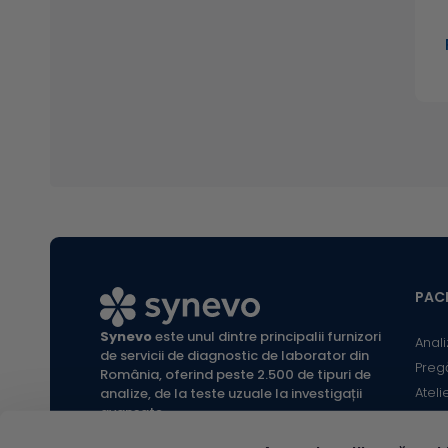
PACI
Synevo
este unul dintre principalii furnizori
Anali
de servicii de diagnostic de laborator din
Preg
România, oferind peste 2.500 de tipuri de
Ateli
analize, de la teste uzuale la investigații
avansate.
Infor
Locaț