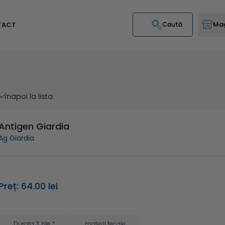
Mag
TACT
Caută
înapoi la lista
Antigen Giardia
Ag Giardia
Preț: 64.00 lei
Durata 3 zile
*
materii fecale