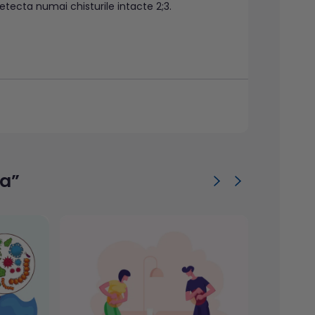
tecta numai chisturile intacte 2;3.
aritat, administrarea de laxative;
numitor medicamente: bismut, Metamucil,
antiacide2;5.
se recolteaza cate o portiune de marimea unei
 de materii fecale este de aproximativ 2 g din
ia”
 magneziu;
ale bine inchis cu capac; este interzisa