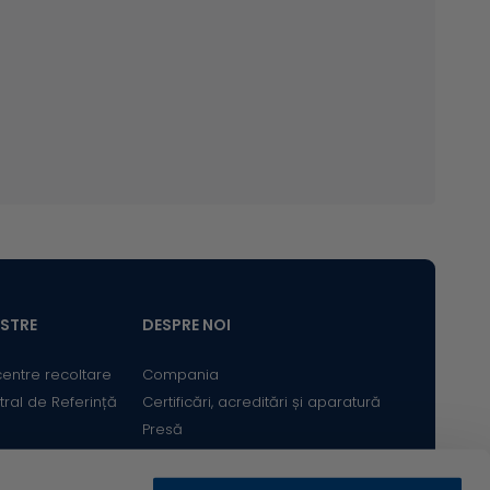
 Editura Ilex Bucuresti, 2003, 32- 33.
ilizate. Ref Type: Catalog
nterpretive Guide. Giardia lamblia, Direct
ommunication
ologie medicala, Editura All, 1992, 52-60, 297.
 Medical Parasitology, 1991.
ASTRE
DESPRE NOI
centre recoltare
Compania
tral de Referință
Certificări, acreditări și aparatură
Presă
Satisfacția Clientului
Cariere