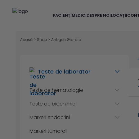
PACIENȚI
MEDICI
DESPRE NOI
LOCAȚII
CON
Acasă
>
Shop
>
Antigen Giardia
Teste de laborator
Teste de hematologie
Teste de biochimie
Markeri endocrini
Markeri tumorali