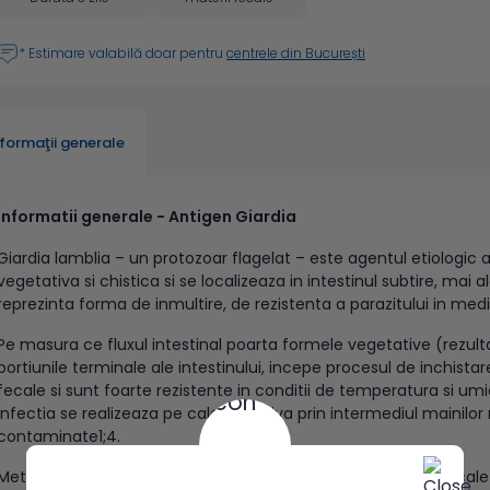
* Estimare valabilă doar pentru
centrele din București
nformaţii generale
Informatii generale - Antigen Giardia
Giardia lamblia – un protozoar flagelat – este agentul etiologic 
vegetativa si chistica si se localizeaza in intestinul subtire, mai 
reprezinta forma de inmultire, de rezistenta a parazitului in mediu
Pe masura ce fluxul intestinal poarta formele vegetative (rezulta
portiunile terminale ale intestinului, incepe procesul de inchistar
fecale si sunt foarte rezistente in conditii de temperatura si umi
Infectia se realizeaza pe cale digestiva prin intermediul mainilor
contaminate1;4.
Metoda imunologica de depistare a antigenului Giardia in fecale 