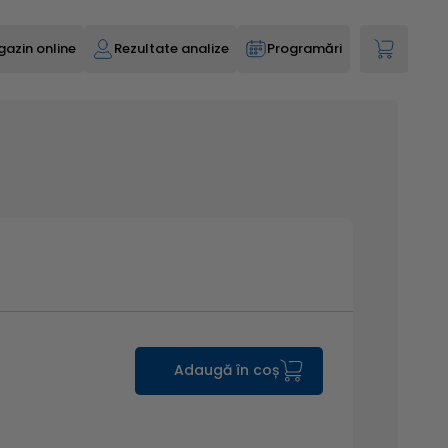
azin online
Rezultate analize
Programări
Adaugă în coș