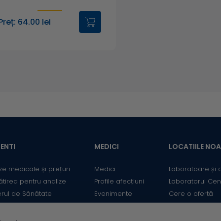
1. Dan Steriu. Infectii produse de protozoare. In Infectii parazitare,
Preț: 64.00 lei
2. Laborator Synevo. Referintele specifice tehnologiei de lucru ut
3. Laboratory Corporation of America. Directory of Services and I
Detection by EIA.
www.labcorp.com
. 2010. Ref Type: Internet C
4. Simona Radulescu, Meyer Ernest. Protozoare parazite. In Parazit
5. World Health Organisation Geneva. Basic Laboratory Methods in
ENTI
MEDICI
LOCATIILE NO
ze medicale și prețuri
Medici
Laboratoare și 
ătirea pentru analize
Profile afecțiuni
Laboratorul Cen
erul de Sănătate
Evenimente
Cere o ofertă
mații utile
Informații medicale
Contact
ii
Medicii Synevo