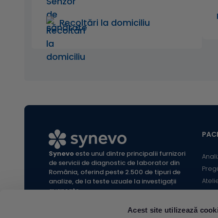
Recoltări la domiciliu
PACI
Synevo
este unul dintre principalii furnizori
Anali
de servicii de diagnostic de laborator din
Preg
România, oferind peste 2.500 de tipuri de
Ateli
analize, de la teste uzuale la investigații
avansate.
Infor
Locaț
Acest site utilizează cook
Calc