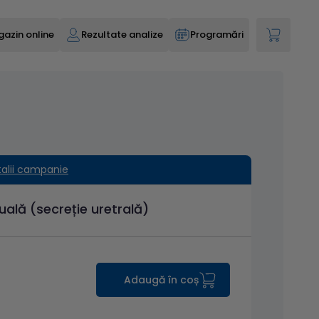
azin online
Rezultate analize
Programări
talii campanie
uală (secreție uretrală)
Adaugă în coș