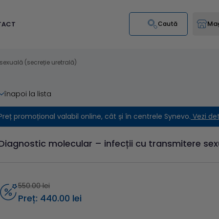
Mag
TACT
Caută
sexuală (secreție uretrală)
înapoi la lista
Preț promoțional valabil online, cât și în centrele Synevo.
Vezi de
Diagnostic molecular – infecții cu transmitere sex
550.00 lei
Preț: 440.00 lei