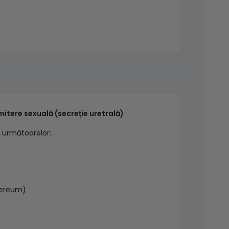
mitere sexuală (secreție uretrală)
a următoarelor:
nereum)