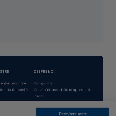
ASTRE
DESPRE NOI
centre recoltare
Compania
tral de Referință
Certificări, acreditări și aparatură
Presă
Satisfacția Clientului
Cariere
n sau la 7 zile după finalizarea acestuia
Permitere toate