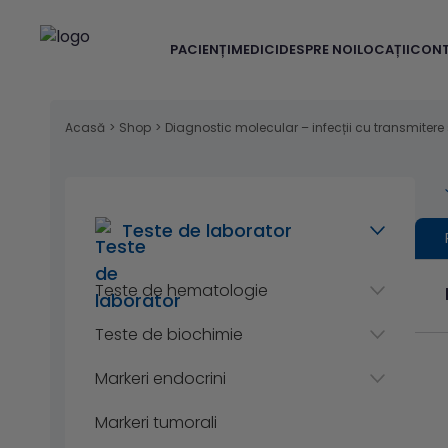
PACIENȚI
MEDICI
DESPRE NOI
LOCAȚII
CON
Acasă
>
Shop
>
Diagnostic molecular – infecții cu transmitere 
Teste de laborator
Teste de hematologie
Teste de biochimie
Markeri endocrini
Markeri tumorali