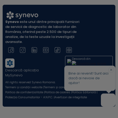
Synevo
este unul dintre principalii furnizori
de servicii de diagnostic de laborator din
România, oferind peste 2.500 de tipuri de
analize, de la teste uzuale la investigații
avansate.
Descarcă din
Descarcă aplicația
Acum pe
Bine ai revenit! Sunt aici
MySynevo
dacă ai nevoie de
All rights reserved Synevo Romania.
ajutor!
Termeni și condiții website |
Termeni și condiții Shop Online |
Politica de confidențialitate |
Politica de cookies |
Politica Editorială |
Protecția Consumatorilor - A.N.P.C. |
Avertizori de integritate