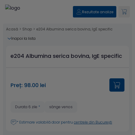
Rezultate analize
Acasă
>
Shop
>
e204 Albumina serica bovina, IgE specific
înapoi la lista
e204 Albumina serica bovina, IgE specific
Preț: 98.00 lei
Durata 6 zile
*
sânge venos
* Estimare valabilă doar pentru
centrele din București