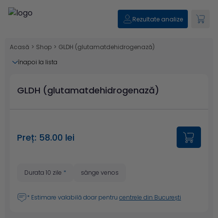
Rezultate analize
Acasă
>
Shop
>
GLDH (glutamatdehidrogenază)
înapoi la lista
GLDH (glutamatdehidrogenază)
Preț: 58.00 lei
Durata 10 zile
*
sânge venos
* Estimare valabilă doar pentru
centrele din București