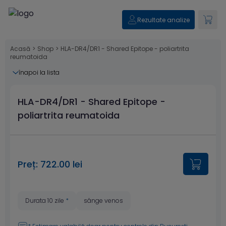
Rezultate analize
Acasă
>
Shop
>
HLA-DR4/DR1 - Shared Epitope - poliartrita
reumatoida
înapoi la lista
HLA-DR4/DR1 - Shared Epitope -
poliartrita reumatoida
Preț: 722.00 lei
Durata 10 zile
*
sânge venos