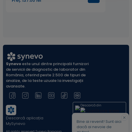
Preț: 137.00 lei
Recipient de recoltare
– vacutainer fără
anticoagulant, cu/ fără gel separator și vacutainer cu
EDTA K3;
Synevo
este unul dintre principalii furnizori
de servicii de diagnostic de laborator din
România, oferind peste 2.500 de tipuri de
analize, de la teste uzuale la investigații
avansate.
Descarcă din
Descarcă aplicația
Acum pe
Bine ai revenit! Sunt aici
MySynevo
dacă ai nevoie de
All rights reserved Synevo Romania.