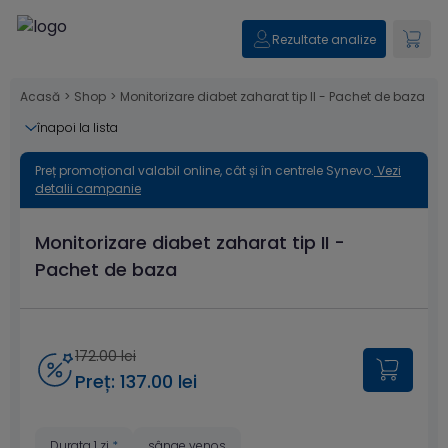
Rezultate analize
Acasă
>
Shop
>
Monitorizare diabet zaharat tip II - Pachet de baza
înapoi la lista
Preț promoțional valabil online, cât și în centrele Synevo.
Vezi
detalii campanie
Monitorizare diabet zaharat tip II -
Pachet de baza
172.00 lei
Preț: 137.00 lei
Durata 1 zi
*
sânge venos