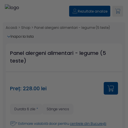
Rezultate analize
Acasă
>
Shop
>
Panel alergeni alimentari - legume (5 teste)
înapoi la lista
Panel alergeni alimentari - legume (5
teste)
Preț: 228.00 lei
Durata 6 zile
*
Sânge venos
* Estimare valabilă doar pentru
centrele din București