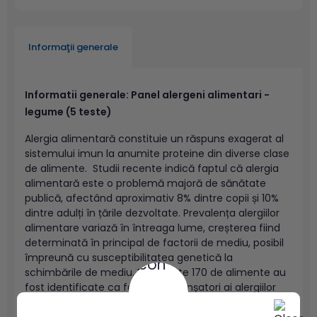
Informaţii generale
Informatii generale: Panel alergeni alimentari -
legume (5 teste)
Alergia alimentară constituie un răspuns exagerat al
sistemului imun la anumite proteine din diverse clase
de alimente. Studii recente indică faptul că alergia
alimentară este o problemă majoră de sănătate
publică, afectând aproximativ 8% dintre copii și 10%
dintre adulți în țările dezvoltate. Prevalența alergiilor
alimentare variază în întreaga lume, creșterea fiind
determinată în principal de factorii de mediu, posibil
împreună cu susceptibilitatea genetică la
schimbările de mediu. Deși peste 170 de alimente au
fost identificate ca factori declanșatori ai alergiilor
alimentare, opt grupuri de
alergeni
reprezintă cauza