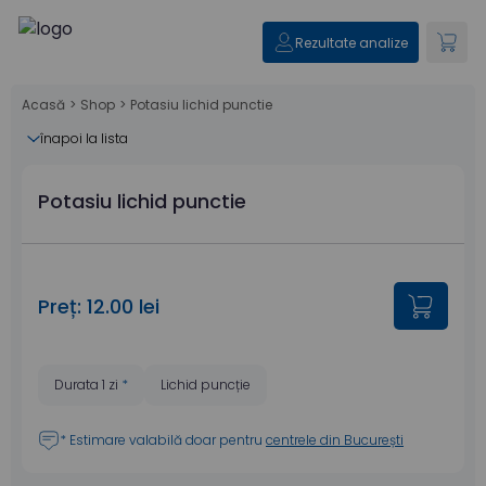
Rezultate analize
Acasă
>
Shop
>
Potasiu lichid punctie
înapoi la lista
Potasiu lichid punctie
Preț: 12.00 lei
Durata 1 zi
*
Lichid puncție
* Estimare valabilă doar pentru
centrele din București