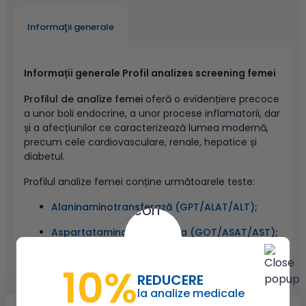
Informaţii generale
Informații generale Profil analizes screening femei
Profilul de analize femei
oferă o evidențiere precoce
a unor boli endocrine, a unor procese inflamatorii, dar
și a afecțiunilor ce caracterizează lumea modernă,
precum cele cardiovasculare, renale, hepatice și
diabetul.
Profilul analize femei conține următoarele teste:
Alaninaminotransferază (GPT/ALAT/ALT)
;
Aspartataminotransferaza (GOT/ASAT/AST)
;
Glucoza serica
;
10%
REDUCERE
Calciu ionic;
la analize medicale