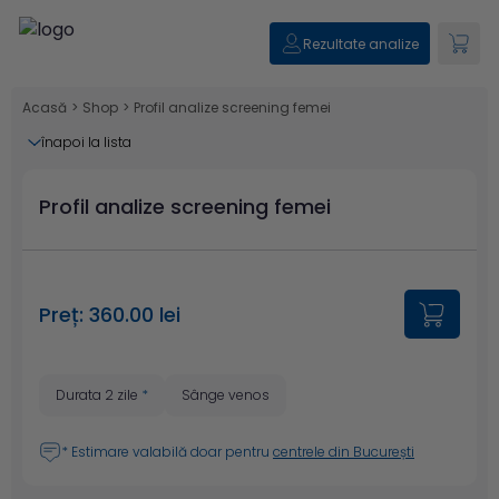
Rezultate analize
Acasă
>
Shop
>
Profil analize screening femei
înapoi la lista
Profil analize screening femei
Preț: 360.00 lei
Durata 2 zile
*
Sânge venos
* Estimare valabilă doar pentru
centrele din București