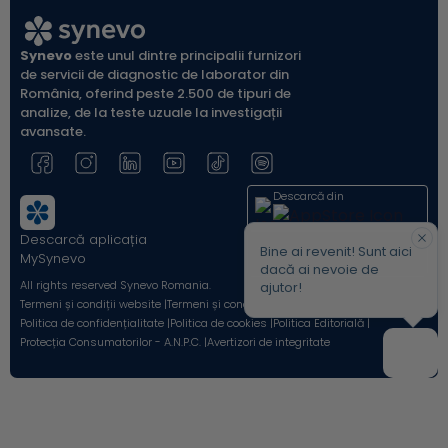
Synevo
este unul dintre principalii furnizori
de servicii de diagnostic de laborator din
România, oferind peste 2.500 de tipuri de
analize, de la teste uzuale la investigații
avansate.
Descarcă din
Descarcă aplicația
Acum pe
Bine ai revenit! Sunt aici
MySynevo
dacă ai nevoie de
All rights reserved Synevo Romania.
ajutor!
Termeni și condiții website |
Termeni și condiții Shop Online |
Politica de confidențialitate |
Politica de cookies |
Politica Editorială |
Protecția Consumatorilor - A.N.P.C. |
Avertizori de integritate