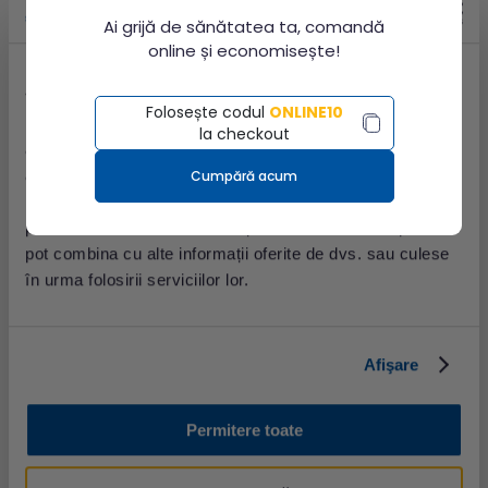
Bilirubina totala
;
Ai grijă de sănătatea ta, comandă
Feritina
;
online și economisește!
Acid uric seric;
Acest site utilizează cookie-uri
Folosește codul
ONLINE10
Uree serica;
Folosim cookie-uri pentru a personaliza conținutul și
la checkout
anunțurile, pentru a oferi funcții de rețele sociale și pentru
Magneziu seric
;
a analiza traficul. De asemenea, le oferim partenerilor de
Cumpără acum
rețele sociale, de publicitate și de analize informații cu
TSH ( Hormon de stimulare tiroidiana)
;
privire la modul în care folosiți site-ul nostru. Aceștia le
FT4 (Tiroxina libera)
;
pot combina cu alte informații oferite de dvs. sau culese
în urma folosirii serviciilor lor.
Hemograma cu formula leucocitara cu Hb,
Ht si indici
.
VSH
.
Afişare
Pregătire pacientă:
Permitere toate
a jeun (pe nemâncate).
Speciment recoltat:
sânge venos.